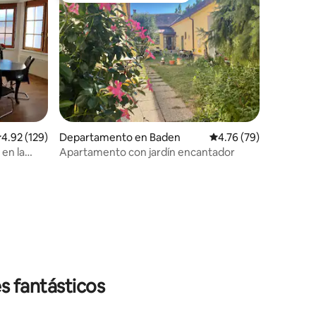
alificación promedio: 4.92 de 5; 129 evaluaciones
4.92 (129)
Departamento en Baden
Calificación promedio:
4.76 (79)
en la
Apartamento con jardín encantador
iones
s fantásticos