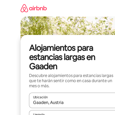
Ir
al
contenido
Alojamientos para
estancias largas en
Gaaden
Descubre alojamientos para estancias largas
que te harán sentir como en casa durante un
mes o más.
Ubicación
Cuando los resultados estén disponibles, podrás na
Llegada