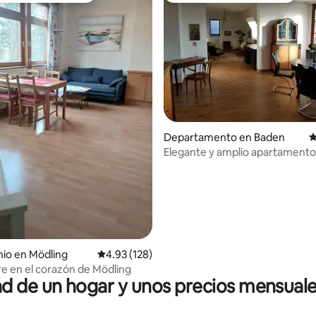
Departamento en Baden
C
Elegante y amplio apartamento 
ciudad de Baden.
 4.91 de 5; 53 evaluaciones
io en Mödling
Calificación promedio: 4.93 de 5; 128 evaluac
4.93 (128)
e en el corazón de Mödling
 de un hogar y unos precios mensuale