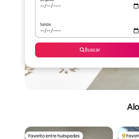
Salida
Buscar
Alo
Favorito entre huéspedes
Favor
Favorito entre huéspedes
De los m