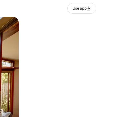
Use app
ien tocando y deslizando la pantalla.