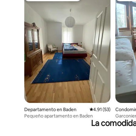
Departamento en Baden
Calificación promedio:
4.91 (53)
Condomin
Pequeño apartamento en Baden
Garconier
La comodidad