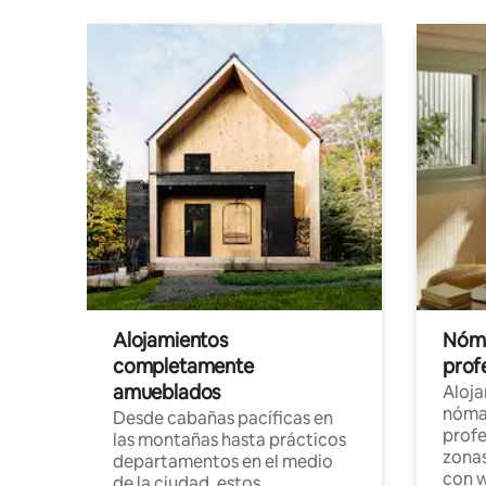
Alojamientos
Nóma
completamente
profe
amueblados
Aloj
nómad
Desde cabañas pacíficas en
profe
las montañas hasta prácticos
zonas
departamentos en el medio
con w
de la ciudad, estos