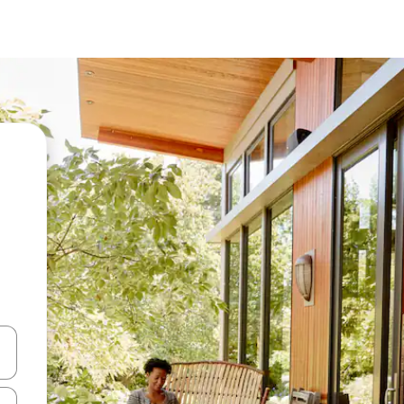
vegar usando las teclas de las flechas hacia arriba y hacia abajo, o b