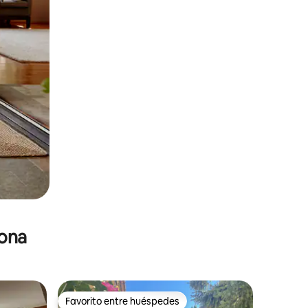
zona
Favorito entre huéspedes
Favorito entre huéspedes