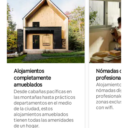
Alojamientos
Nómadas digit
completamente
profesionales 
amueblados
Alojamientos 
nómadas digita
Desde cabañas pacíficas en
profesionales d
las montañas hasta prácticos
zonas exclusiva
departamentos en el medio
con wifi.
de la ciudad, estos
alojamientos amueblados
tienen todas las amenidades
de un hogar.