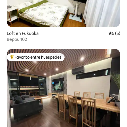
Loft en Fukuoka
Calificac
5 (5)
Beppu 102
Favorito entre huéspedes
De los mejores en Favorito entre huéspedes