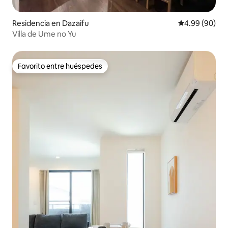
Residencia en Dazaifu
Calificación p
4.99 (90)
Villa de Ume no Yu
Favorito entre huéspedes
Favorito entre huéspedes