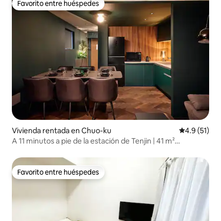
Favorito entre huéspedes
Favorito entre huéspedes
Vivienda rentada en Chuo-ku
Calificación
4.9 (51)
A 11 minutos a pie de la estación de Tenjin | 41 m²
sofisticados | 9 pisos en total, 4 espacios de diseñador, 6to
piso | Madera y blanco de alta calidad.
Favorito entre huéspedes
Favorito entre huéspedes