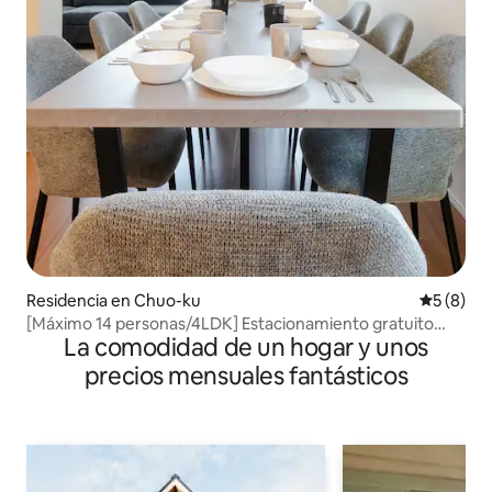
Residencia en Chuo-ku
Calificac
5 (8)
[Máximo 14 personas/4LDK] Estacionamiento gratuito
La comodidad de un hogar y unos
completo | Fácil acceso a PayPay Dome y Ohi Park |
Lavadora y secadora
precios mensuales fantásticos