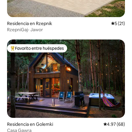
Residencia en Rzepnik
Calificaci
5 (21)
RzepniGaj- Jawor
Favorito entre huéspedes
De los mejores en Favorito entre huéspedes
Residencia en Golemki
Calificación p
4.97 (68)
Casa Gawra