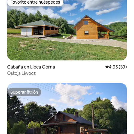
Favorito entre huéspedes
Favorito entre huéspedes
Cabaña en Lipca Górna
Calificación p
4.95 (39)
Ostoja Liwocz
Superanfitrión
Superanfitrión