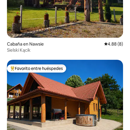
Cabaña en Nawsie
Calificación
4.88 (8)
Sielski Kącik
Favorito entre huéspedes
De los mejores en Favorito entre huéspedes