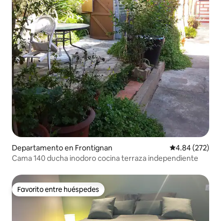
Departamento en Frontignan
Calificación pr
4.84 (272)
Cama 140 ducha inodoro cocina terraza independiente
Favorito entre huéspedes
Favorito entre huéspedes