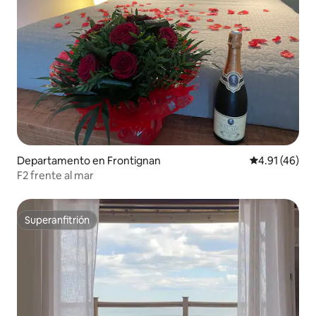
Departamento en Frontignan
Calificación 
4.91 (46)
F2 frente al mar
Superanfitrión
Superanfitrión