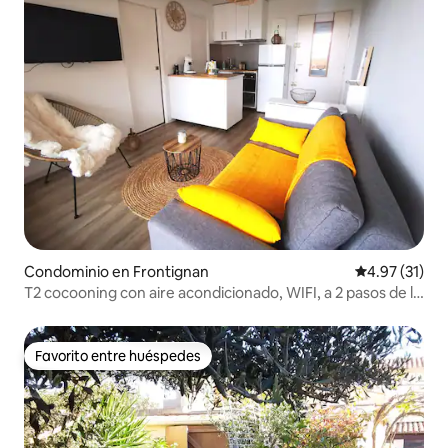
Condominio en Frontignan
Calificación 
4.97 (31)
T2 cocooning con aire acondicionado, WIFI, a 2 pasos de la
playa
Favorito entre huéspedes
Favorito entre huéspedes