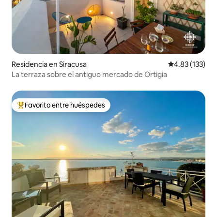
Residencia en Siracusa
Calificación p
4.83 (133)
La terraza sobre el antiguo mercado de Ortigia
Favorito entre huéspedes
De los mejores en Favorito entre huéspedes