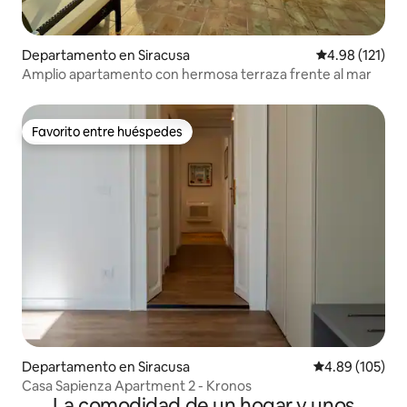
Departamento en Siracusa
Calificación p
4.98 (121)
Amplio apartamento con hermosa terraza frente al mar
Favorito entre huéspedes
Favorito entre huéspedes
Departamento en Siracusa
Calificación pr
4.89 (105)
Casa Sapienza Apartment 2 - Kronos
La comodidad de un hogar y unos