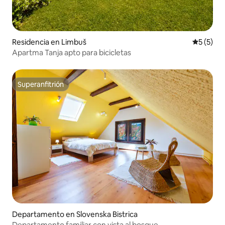
Residencia en Limbuš
Calificac
5 (5)
Apartma Tanja apto para bicicletas
Superanfitrión
Superanfitrión
Departamento en Slovenska Bistrica
Departamento familiar con vista al bosque