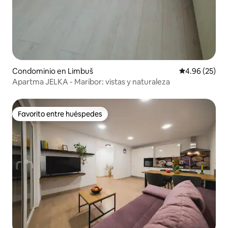
Condominio en Limbuš
Calificación p
4.96 (25)
Apartma JELKA - Maribor: vistas y naturaleza
Favorito entre huéspedes
Favorito entre huéspedes