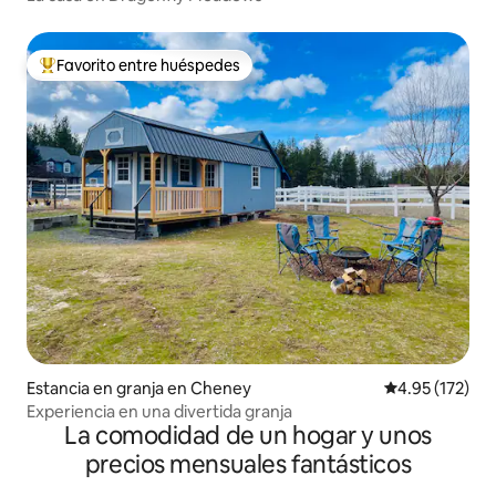
Favorito entre huéspedes
De los mejores en Favorito entre huéspedes
Estancia en granja en Cheney
Calificación p
4.95 (172)
Experiencia en una divertida granja
La comodidad de un hogar y unos
precios mensuales fantásticos