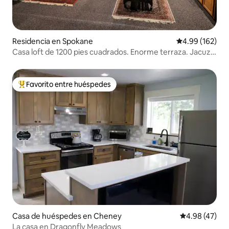
Residencia en Spokane
Calificación pr
4.99 (162)
Casa loft de 1200 pies cuadrados. Enorme terraza. Jacuzzi
privado.
Favorito entre huéspedes
De los mejores en Favorito entre huéspedes
Casa de huéspedes en Cheney
Calificación 
4.98 (47)
La casa en Dragonfly Meadows