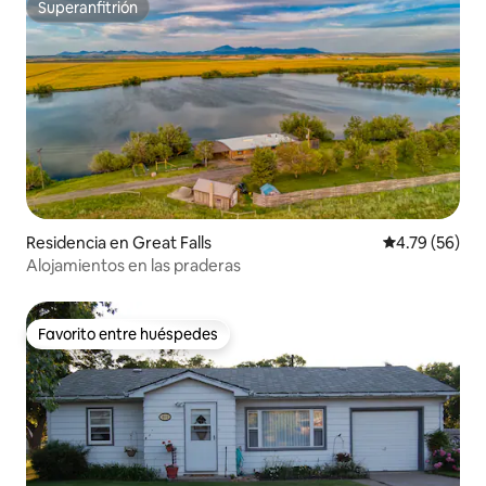
Superanfitrión
Superanfitrión
Residencia en Great Falls
Calificación 
4.79 (56)
Alojamientos en las praderas
Favorito entre huéspedes
Favorito entre huéspedes