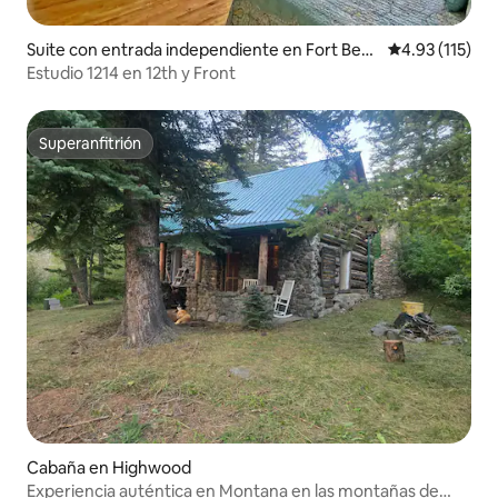
Suite con entrada independiente en Fort Bent
Calificación p
4.93 (115)
on
Estudio 1214 en 12th y Front
Superanfitrión
Superanfitrión
Cabaña en Highwood
Experiencia auténtica en Montana en las montañas de