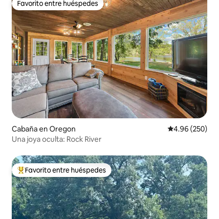
Favorito entre huéspedes
Favorito entre huéspedes
Cabaña en Oregon
Calificación pr
4.96 (250)
Una joya oculta: Rock River
Favorito entre huéspedes
De los mejores en Favorito entre huéspedes