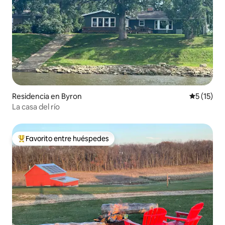
Residencia en Byron
Calificaci
5 (15)
La casa del río
Favorito entre huéspedes
De los mejores en Favorito entre huéspedes