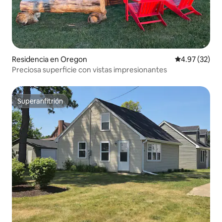
Residencia en Oregon
Calificación 
4.97 (32)
Preciosa superficie con vistas impresionantes
Superanfitrión
Superanfitrión