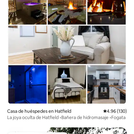
Casa de huéspedes en Hatfield
Calificación pr
4.96 (130)
La joya oculta de Hatfield •Bañera de hidromasaje •Fogata