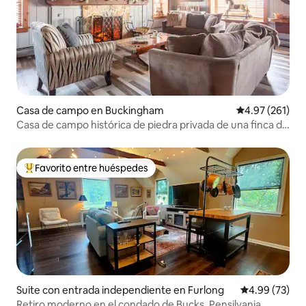
Casa de campo en Buckingham
Calificación p
4.97 (261)
Casa de campo histórica de piedra privada de una finca de
1700
Favorito entre huéspedes
De los mejores en Favorito entre huéspedes
Suite con entrada independiente en Furlong
Calificación p
4.99 (73)
Retiro moderno en el condado de Bucks, Pensilvania