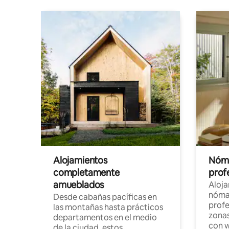
Alojamientos
Nóma
completamente
profe
amueblados
Aloj
nómad
Desde cabañas pacíficas en
profe
las montañas hasta prácticos
zonas
departamentos en el medio
con w
de la ciudad, estos