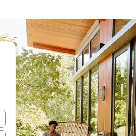
vegar usando las teclas de las flechas hacia arriba y hacia abajo, o b