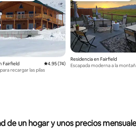
io: 5 de 5; 43 evaluaciones
Residencia en Fairfield
 Fairfield
Calificación promedio: 4.95 de 5; 74 evaluac
4.95 (74)
Escapada moderna a la montañ
ara recargar las pilas
 de un hogar y unos precios mensuale