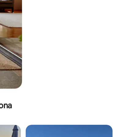
zona
re huéspedes