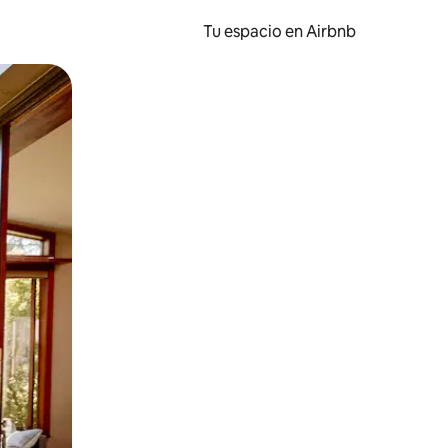
Tu espacio en Airbnb
ien tocando y deslizando la pantalla.