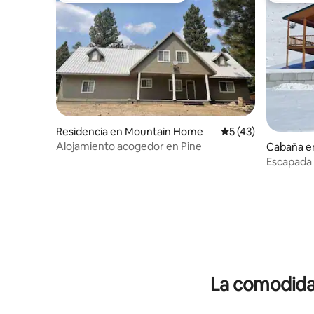
Residencia en Mountain Home
Calificación promed
5 (43)
Alojamiento acogedor en Pine
Cabaña en
Escapada p
La comodidad