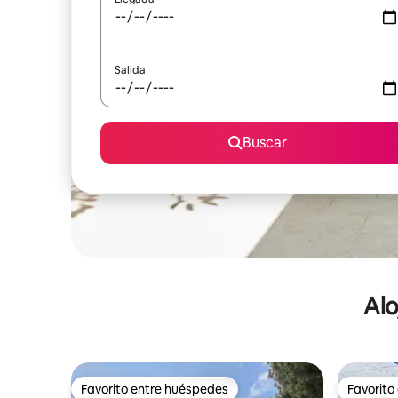
Salida
Buscar
Alo
Favorito entre huéspedes
Favorito
Favorito entre huéspedes
Favorito