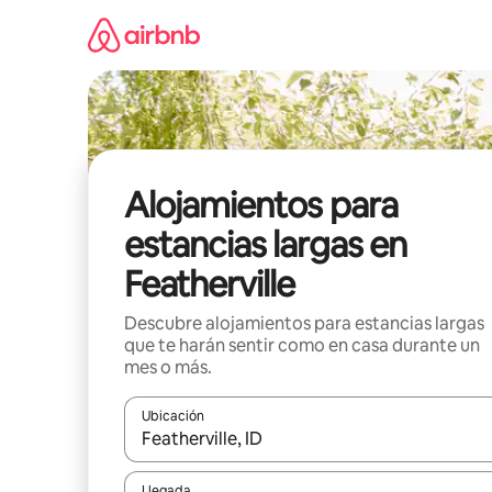
Ir
al
contenido
Alojamientos para
estancias largas en
Featherville
Descubre alojamientos para estancias largas
que te harán sentir como en casa durante un
mes o más.
Ubicación
Cuando los resultados estén disponibles, podrás na
Llegada