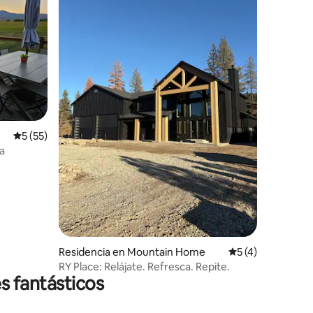
Calificación promedio: 5 de 5; 55 evaluaciones
5 (55)
iones
a
Residencia en Mountain Home
Calificación prom
5 (4)
RY Place: Relájate. Refresca. Repite.
s fantásticos