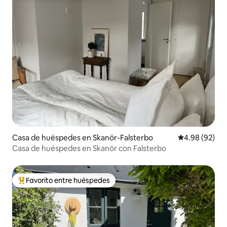
Casa de huéspedes en Skanör-Falsterbo
Calificación p
4.98 (92)
Casa de huéspedes en Skanör con Falsterbo
Favorito entre huéspedes
De los mejores en Favorito entre huéspedes