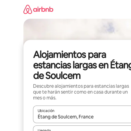
Ir
al
contenido
Alojamientos para
estancias largas en Étan
de Soulcem
Descubre alojamientos para estancias largas
que te harán sentir como en casa durante un
mes o más.
Ubicación
Cuando los resultados estén disponibles, podrás na
Llegada