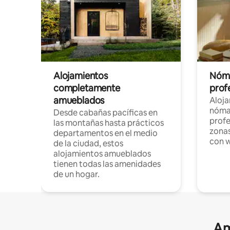
Alojamientos
Nóma
completamente
profe
amueblados
Aloj
nómad
Desde cabañas pacíficas en
profe
las montañas hasta prácticos
zonas
departamentos en el medio
con w
de la ciudad, estos
alojamientos amueblados
tienen todas las amenidades
de un hogar.
Am