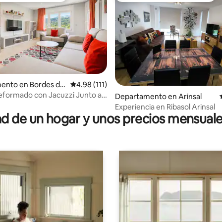
4.99 de 5; 105 evaluaciones
ento en Bordes de
Calificación promedio: 4.98 de 5; 111 evaluac
4.98 (111)
Reformado con Jacuzzi Junto a
Departamento en Arinsal
ra
Experiencia en Ribasol Arinsal
 de un hogar y unos precios mensuale