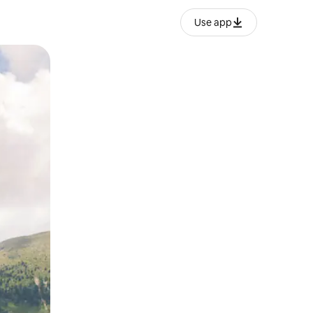
Use app
ien tocando y deslizando la pantalla.