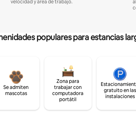
velocidad y área de trabajo.
a
c
enidades populares para estancias lar
Zona para
Estacionamien
Se admiten
trabajar con
gratuito en la
mascotas
computadora
instalaciones
portátil