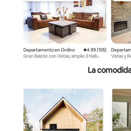
Departamento en Ordino
Calificación promedio: 
4.99 (105)
Departam
Envalira
Gran Balcón con Vistas, amplio 3 Hab
Vistas y 
cerca Ordino
Grandvali
La comodidad