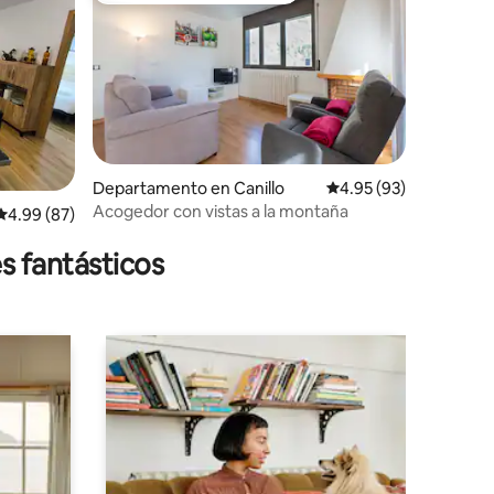
iones
Departamento en Canillo
Calificación promedio:
4.95 (93)
Acogedor con vistas a la montaña
Calificación promedio: 4.99 de 5; 87 evaluaciones
4.99 (87)
s fantásticos