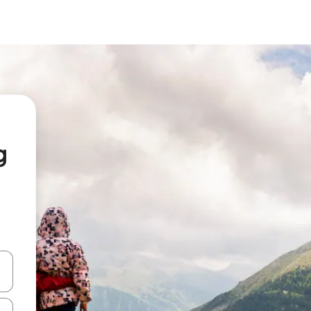
g
vegar usando las teclas de las flechas hacia arriba y hacia abajo, o b