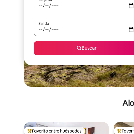
Salida
Buscar
Alo
Favorito entre huéspedes
Favor
De los mejores en Favorito entre huéspedes
De los m