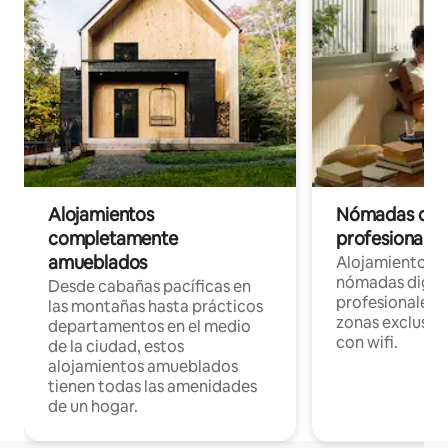
Alojamientos
Nómadas digit
completamente
profesionales 
amueblados
Alojamientos 
nómadas digita
Desde cabañas pacíficas en
profesionales d
las montañas hasta prácticos
zonas exclusiva
departamentos en el medio
con wifi.
de la ciudad, estos
alojamientos amueblados
tienen todas las amenidades
de un hogar.