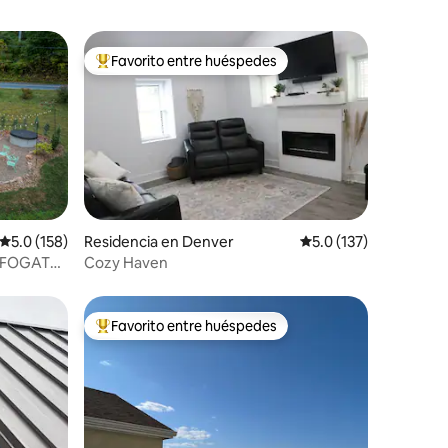
Favorito entre huéspedes
re huéspedes
De los mejores en Favorito entre huéspedes
iones
Calificación promedio: 5.0 de 5; 158 evaluaciones
5.0 (158)
Residencia en Denver
Calificación promedio
5.0 (137)
• FOGATA•
Cozy Haven
Favorito entre huéspedes
re huéspedes
De los mejores en Favorito entre huéspedes