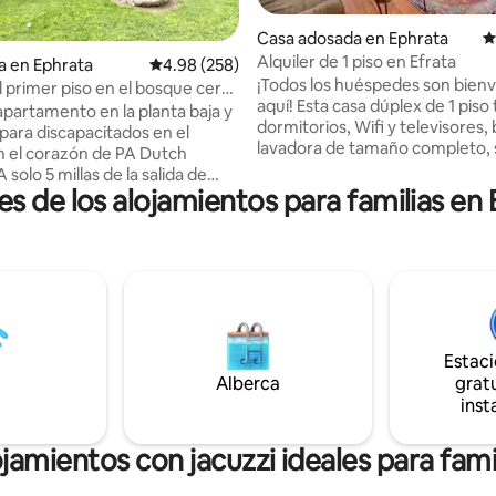
 5.0 de 5; 208 evaluaciones
Casa adosada en Ephrata
C
Alquiler de 1 piso en Efrata
a en Ephrata
Calificación promedio: 4.98 de 5; 258 evaluac
4.98 (258)
¡Todos los huéspedes son bien
l primer piso en el bosque cerca
aquí! Esta casa dúplex de 1 piso 
 Country
apartamento en la planta baja y
dormitorios, Wifi y televisores,
 para discapacitados en el
lavadora de tamaño completo,
 el corazón de PA Dutch
y combinación de bañera/ducha
 solo 5 millas de la salida de
completa con cocina eléctrica,
es de los alojamientos para familias e
 la autopista de peaje de
microondas, lavavajillas, refrige
ia. A 40 minutos de Hershey
cafetera de goteo, Keurig, cal
0 minutos de Sight and Sound y
agua eléctrico, tostadora, plato
as principales atracciones de
ollas y sartenes, ¡y más! Pequeña
ntry y a 10 minutos de las
parrilla/herramientas portátiles
de antigüedades de Adamstown.
propano de 12pulgadas en el 
ituados justo en el centro de
cobertizo del porche trasero. 
cosas que vienes a ver al
Lititz, Lancaster, Reading, Spo
Estac
e Lancaster. Cerca de todo,
Sports Complex, Dutch Wonder
Alberca
gratu
l bosque, para disfrutar de un
Outlets.
inst
az y tranquilidad cuando hayas
el día.
jamientos con jacuzzi ideales para fami