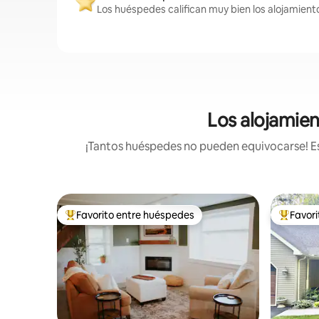
Los huéspedes califican muy bien los alojamient
Los alojamien
¡Tantos huéspedes no pueden equivocarse! Est
Favorito entre huéspedes
Favor
De los mejores en Favorito entre huéspedes
De los m