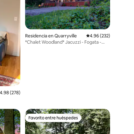
Residencia en Quarryville
Calificación promedio: 
4.96 (232)
*Chalet Woodland* Jacuzzi - Fogata -
iones
Parrilla
alificación promedio: 4.98 de 5; 278 evaluaciones
4.98 (278)
Favorito entre huéspedes
Favorito entre huéspedes