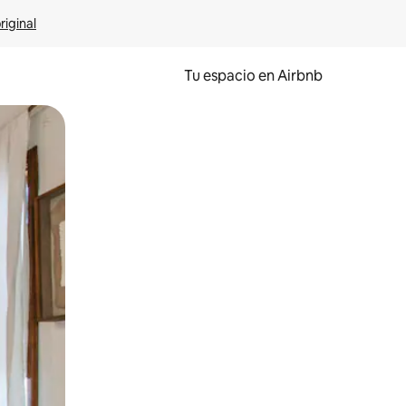
riginal
Tu espacio en Airbnb
ien tocando y deslizando la pantalla.