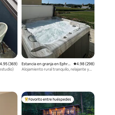
iones
alificación promedio: 4.95 de 5; 369 evaluaciones
4.95 (369)
Estancia en granja en Ephrat
Calificación promedio: 
4.98 (298)
a
 estudio)
Alojamiento rural tranquilo, relajante y
romántico (con jacuzzi)
Favorito entre huéspedes
re huéspedes
De los mejores en Favorito entre huéspedes