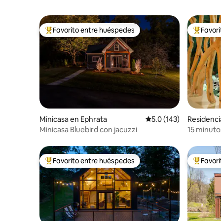
Favorito entre huéspedes
Favor
De los mejores en Favorito entre huéspedes
De los m
Minicasa en Ephrata
Calificación promedio:
5.0 (143)
Residenci
Minicasa Bluebird con jacuzzi
15 minuto
Plug-Firep
Favorito entre huéspedes
Favor
De los mejores en Favorito entre huéspedes
De los m