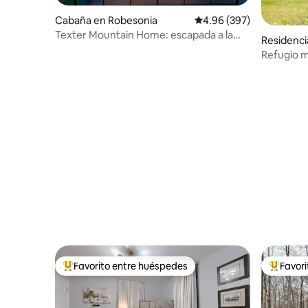
Cabaña en Robesonia
Calificación promedio: 
4.96 (397)
Texter Mountain Home: escapada a la
Residenci
naturaleza con jacuzzi
Refugio m
con jacuzz
Favorito entre huéspedes
Favor
De los mejores en Favorito entre huéspedes
De los m