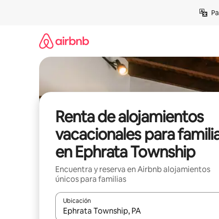
Ir
Pa
al
contenido
Renta de alojamientos
vacacionales para famili
en Ephrata Township
Encuentra y reserva en Airbnb alojamientos
únicos para familias
Ubicación
Cuando los resultados estén disponibles, podrás na