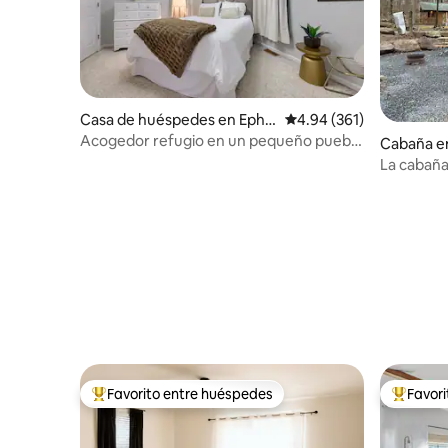
Casa de huéspedes en Ephr
Calificación promedio: 
4.94 (361)
ata
Acogedor refugio en un pequeño pueblo
Cabaña e
| Estacionamiento y fogata
La cabañ
Favorito entre huéspedes
Favor
De los mejores en Favorito entre huéspedes
De los m