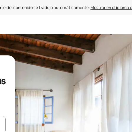
rte del contenido se tradujo automáticamente. 
Mostrar en el idioma o
as
vegar usando las teclas de las flechas hacia arriba y hacia abajo, o b