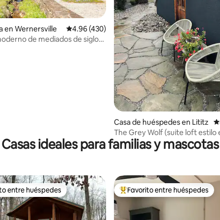
4.96 de 5; 397 evaluaciones
a en Wernersville
Calificación promedio: 4.96 de 5; 430 evaluac
4.96 (430)
oderno de mediados de siglo
i privado y
Casa de huéspedes en Lititz
C
The Grey Wolf (suite loft estilo
Casas ideales para familias y mascotas
ito entre huéspedes
Favorito entre huéspedes
ejores en Favorito entre huéspedes
De los mejores en Favorito ent