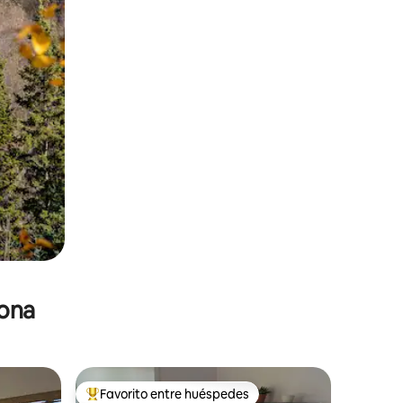
zona
Favorito entre huéspedes
re huéspedes
De los mejores en Favorito entre huéspedes