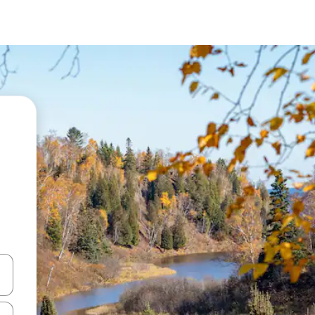
vegar usando las teclas de las flechas hacia arriba y hacia abajo, o b