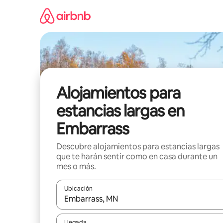
Ir
al
contenido
Alojamientos para
estancias largas en
Embarrass
Descubre alojamientos para estancias largas
que te harán sentir como en casa durante un
mes o más.
Ubicación
Cuando los resultados estén disponibles, podrás na
Llegada