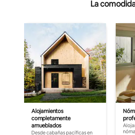
La comodidad
con acces
Alojamientos
Nóma
completamente
profe
amueblados
Aloj
nómad
Desde cabañas pacíficas en