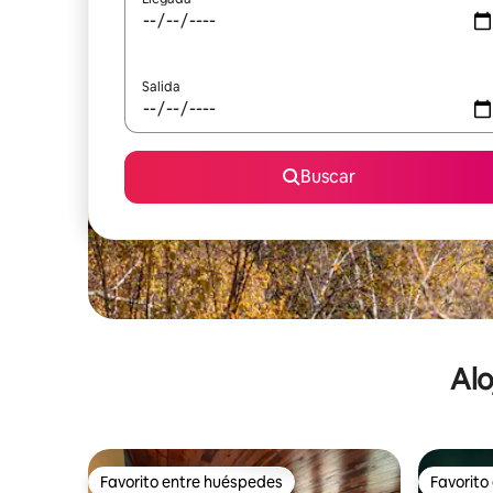
Salida
Buscar
Alo
Favorito entre huéspedes
Favorito
Favorito entre huéspedes
Favorito