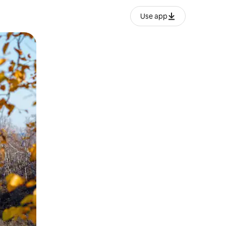
Use app
ien tocando y deslizando la pantalla.