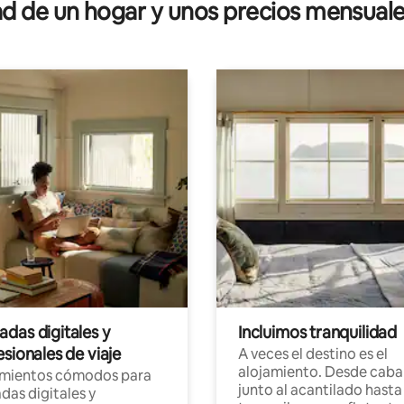
 de un hogar y unos precios mensuale
o a Mesabi Trail
das digitales y
Incluimos tranquilidad
sionales de viaje
A veces el destino es el
alojamiento. Desde caba
amientos cómodos para
junto al acantilado hasta
as digitales y