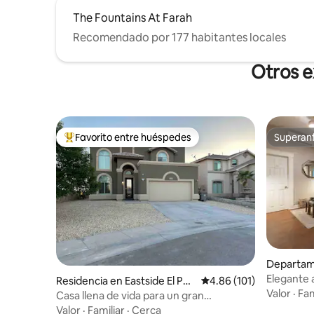
The Fountains At Farah
Recomendado por 177 habitantes locales
Otros e
Favorito entre huéspedes
Superanf
De los mejores en Favorito entre huéspedes
Superanf
Departa
n El Paso
Elegante 
Residencia en Eastside El Pas
Calificación promedio: 
4.86 (101)
centro, c
Valor
·
Fam
o
Casa llena de vida para un gran
alojamiento
Valor
·
Familiar
·
Cerca