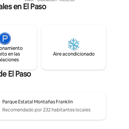
les en El Paso
Perfecto para familias, grupos pequeños
o viajeros de negocios, este alojamiento
ofrece un ambiente cálido y acogedor.
Relájate en la acogedora sala de estar,
cocina en la cocina totalmente equipada
y relájate en el patio trasero privado.
Convenientemente ubicado cerca de
tiendas, restaurantes y atracciones
ionamiento
locales, tendrás todo lo que necesitas
ito en las
para una estancia inolvidable.
Aire acondicionado
alaciones
de El Paso
Parque Estatal Montañas Franklin
Recomendado por 232 habitantes locales