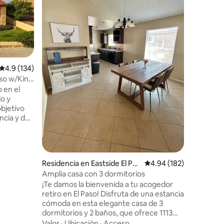
de lujo e
ubicado a
Esta imp
cuenta c
Valor
·
Ub
2,5 baños
cerca de 
locales d
Calificación promedio: 4.9 de 5; 134 evaluaciones
4.9 (134)
transport
aso w/King
10. La unidad está completamente
 en el
amueblad
do y
nuevos, d
bjetivo
comodida
ancia y de
tendrás t
rbnb
para relaj
novados
a todos:
on niños
iones
Residencia en Eastside El Pas
Calificación promedio: 
4.94 (182)
 propiedad
o
Amplia casa con 3 dormitorios
es de El
¡Te damos la bienvenida a tu acogedor
 ciudad
retiro en El Paso! Disfruta de una estancia
tancia y a
cómoda en esta elegante casa de 3
ue de la
dormitorios y 2 baños, que ofrece 1113
 de un
pies cuadrados de espacio bien diseñado.
Valor
·
Ubicación
·
Acceso