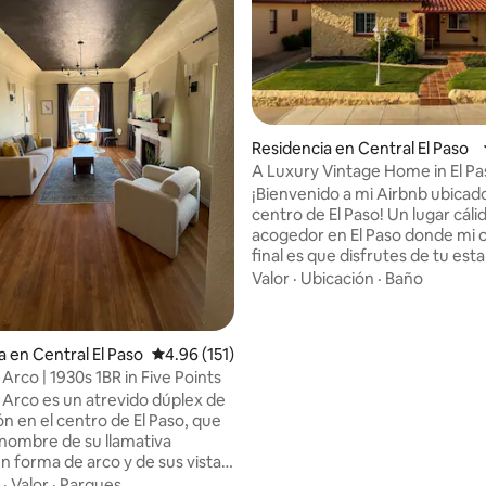
Residencia en Central El Paso
4.88 de 5; 625 evaluaciones
A Luxury Vintage Home in El P
MBR Suite
¡Bienvenido a mi Airbnb ubicado
centro de El Paso! Un lugar cáli
acogedor en El Paso donde mi o
final es que disfrutes de tu est
nuestra amigable ciudad. Mi Ai
Valor
·
Ubicación
·
Baño
cuenta con espacios recién re
con alojamientos elegantes par
viajeros de negocios, familias c
a en Central El Paso
Calificación promedio: 4.96 de 5; 151 evaluac
4.96 (151)
y/o bebés. La casa es una gran
 Arco | 1930s 1BR in Five Points
en una de las mejores ubicacion
l Arco es un atrevido dúplex de
Paso. ¡La ruta panorámica de la
ón en el centro de El Paso, que
está a menos de una milla de dis
 nombre de su llamativa
pocos pasos de un icónico parq
n forma de arco y de sus vistas
ciudad donde puedes disfrutar
to. Restaurado con esmero,
agradable paseo con la familia!
·
Valor
·
Parques