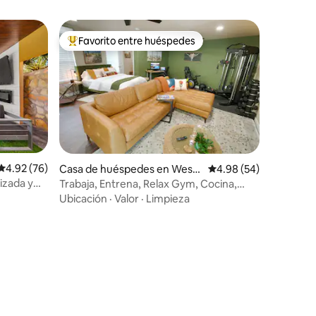
Favorito entre huéspedes
De los mejores en Favorito entre huéspedes
Calificación promedio: 4.92 de 5; 76 evaluaciones
4.92 (76)
Casa de huéspedes en Wests
Calificación promedio:
4.98 (54)
ide El Paso
izada y
Trabaja, Entrena, Relax Gym, Cocina,
iones
Tesla, TV 75”
Ubicación
·
Valor
·
Limpieza