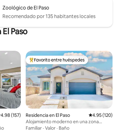
Zoológico de El Paso
Recomendado por 135 habitantes locales
 El Paso
Favorito entre huéspedes
re huéspedes
De los mejores en Favorito entre huéspedes
iones
alificación promedio: 4.98 de 5; 157 evaluaciones
4.98 (157)
Residencia en El Paso
Calificación promedio: 
4.95 (120)
Alojamiento moderno en una zona
animada
ño
Familiar
·
Valor
·
Baño