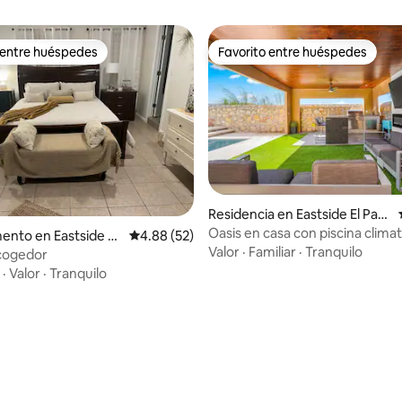
 entre huéspedes
Favorito entre huéspedes
 entre huéspedes
Favorito entre huéspedes
Residencia en Eastside El Pas
o
Oasis en casa con piscina climat
nto en Eastside El
Calificación promedio: 4.88 de 5; 52 evaluac
4.88 (52)
gimnasio
Valor
·
Familiar
·
Tranquilo
acogedor
·
Valor
·
Tranquilo
 4.96 de 5; 25 evaluaciones