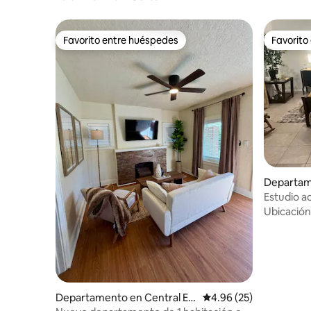
Favorito entre huéspedes
Favorito
Favorito entre huéspedes
Favorito
Departame
Paso
Estudio 
Ubicación
Departamento en Central El
Calificación promedio:
4.96 (25)
Paso