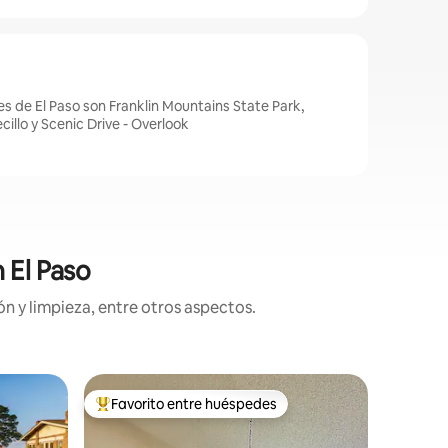
s de El Paso son Franklin Mountains State Park,
llo y Scenic Drive - Overlook
 El Paso
n y limpieza, entre otros aspectos.
Residenci
Favorito entre huéspedes
Favor
re huéspedes
De los mejores en Favorito entre huéspedes
De los 
The Sun C
centro
Disfruta 