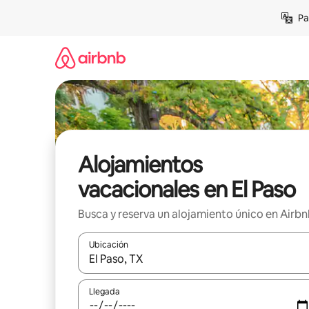
Ir
Pa
al
contenido
Alojamientos
vacacionales en El Paso
Busca y reserva un alojamiento único en Airb
Ubicación
Cuando los resultados estén disponibles, podrás na
Llegada