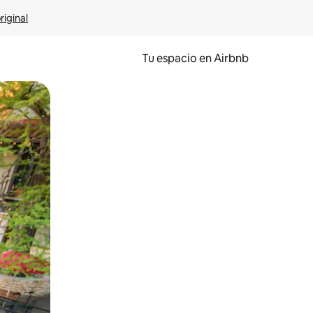
riginal
Tu espacio en Airbnb
ien tocando y deslizando la pantalla.