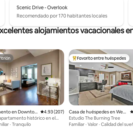
Scenic Drive - Overlook
Recomendado por 170 habitantes locales
xcelentes alojamientos vacacionales en
itrión
Favorito entre huéspedes
itrión
De los mejores en Favorito ent
mento en Downtow
Calificación promedio: 4.93 de 5; 207 evaluac
4.93 (207)
Casa de huéspedes en West
C
side El Paso
apartamento histórico en el
Estudio The Burning Tree
4.86 de 5; 101 evaluaciones
erca del estadio de baloncesto
iliar
·
Tranquilo
Familiar
·
Valor
·
Calidad del sue