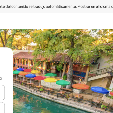
rte del contenido se tradujo automáticamente. 
Mostrar en el idioma o
nb
vegar usando las teclas de las flechas hacia arriba y hacia abajo, o b