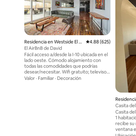
Residencia en Westside El P
Calificación promedio: 
4.88 (625)
aso
El AirBnB de David
Fácil acceso a/desde la I-10 ubicada en el
lado oeste. Cómodo alojamiento con
todas las comodidades que podrías
desear/necesitar. Wifi gratuito; televisor
inteligente de 75 pulgadas con barra de
Valor
·
Familiar
·
Decoración
sonido. Cocina totalmente equipada.
Patio con televisión inteligente;
impresionante plancha para disfrutar
Residenci
haciendo el desayuno o una barbacoa
Casita del
divertida; asientos cómodos; fogata con
Casita de
paisajes impresionantes... hermosos
1 habitaci
amaneceres; excelente lugar para
recibe su
relajarse con familia/amigos. Ten en
ventana e
cuenta que el check-in comienza en
al desier
cualquier momento después de las 3:00
Ubicación