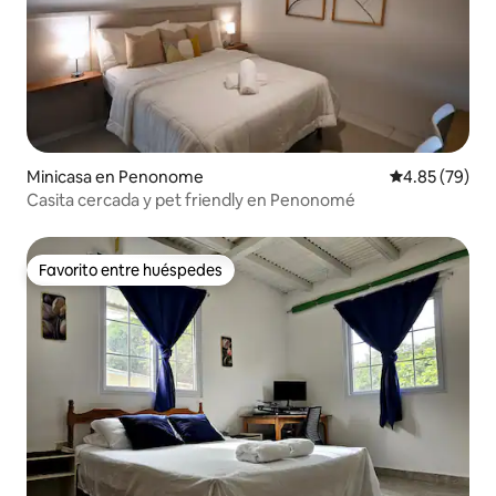
Minicasa en Penonome
Calificación p
4.85 (79)
Casita cercada y pet friendly en Penonomé
Favorito entre huéspedes
Favorito entre huéspedes