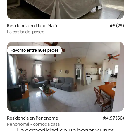
Residencia en Llano Marín
Calificaci
5 (29)
La casita del paseo
Favorito entre huéspedes
Favorito entre huéspedes
Residencia en Penonome
Calificación p
4.97 (66)
Penonomé - cómoda casa
La comodidad de un hogar y unos