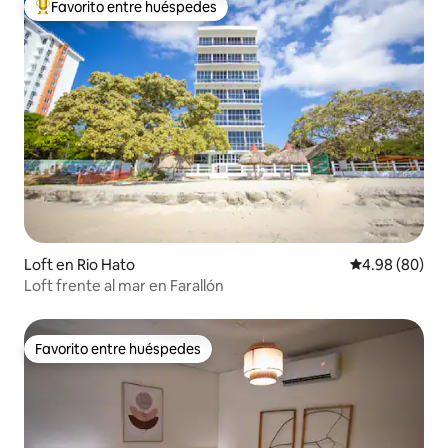
Favorito entre huéspedes
De los mejores en Favorito entre huéspedes
Loft en Rio Hato
Calificación p
4.98 (80)
Loft frente al mar en Farallón
Favorito entre huéspedes
Favorito entre huéspedes