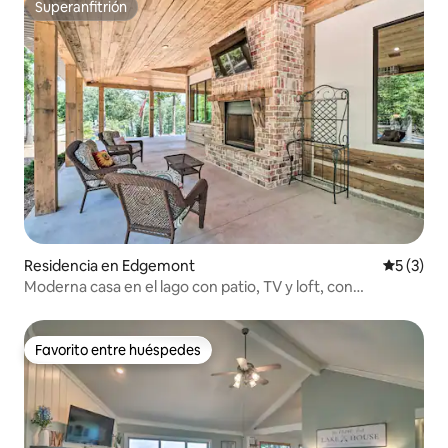
Superanfitrión
Superanfitrión
Residencia en Edgemont
Calificac
5 (3)
Moderna casa en el lago con patio, TV y loft, con
capacidad para 14 personas
Favorito entre huéspedes
Favorito entre huéspedes