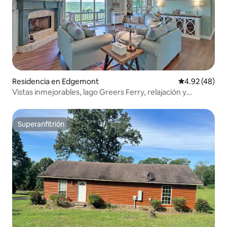
Residencia en Edgemont
Calificación 
4.92 (48)
Vistas inmejorables, lago Greers Ferry, relajación y
descanso
Superanfitrión
Superanfitrión