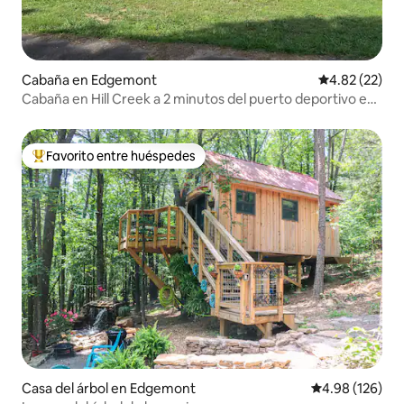
Cabaña en Edgemont
Calificación 
4.82 (22)
Cabaña en Hill Creek a 2 minutos del puerto deportivo en
GFL
Favorito entre huéspedes
De los mejores en Favorito entre huéspedes
Casa del árbol en Edgemont
Calificación pr
4.98 (126)