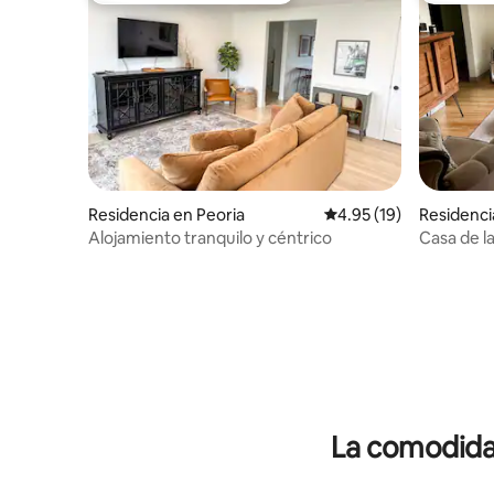
Residencia en Peoria
Calificación promedio:
4.95 (19)
Residenci
Alojamiento tranquilo y céntrico
Casa de la
dormitorio
trabajo!
La comodidad