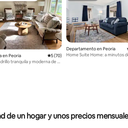
Departamento en Peoria
Home Suite Home: a minutos d
 4.95 de 5; 19 evaluaciones
a en Peoria
Calificación promedio: 5 de 5; 70 evaluac
5 (70)
y P Heights
drillo tranquila y moderna de 3
s, ¡con patio y espacio de
 de un hogar y unos precios mensuale