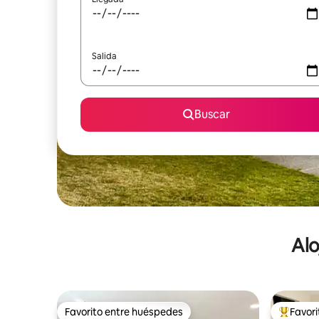
Salida
Buscar
Alo
Favorito entre huéspedes
Favor
Favorito entre huéspedes
De los m