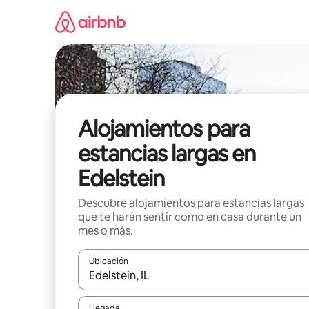
Ir
al
contenido
Alojamientos para
estancias largas en
Edelstein
Descubre alojamientos para estancias largas
que te harán sentir como en casa durante un
mes o más.
Ubicación
Cuando los resultados estén disponibles, podrás na
Llegada