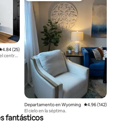
Calificación promedio: 4.84 de 5; 25 evaluaciones
4.84 (25)
el centro
iones
Departamento en Wyoming
Calificación promedio: 
4.96 (142)
El cielo en la séptima.
s fantásticos