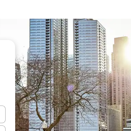
vegar usando las teclas de las flechas hacia arriba y hacia abajo, o b