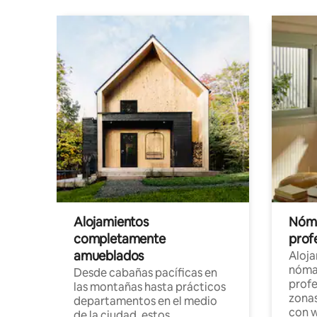
Alojamientos
Nóma
completamente
profe
amueblados
Aloj
nómad
Desde cabañas pacíficas en
profe
las montañas hasta prácticos
zonas
departamentos en el medio
con w
de la ciudad, estos