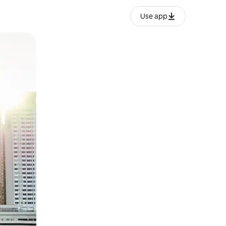
Use app
ien tocando y deslizando la pantalla.