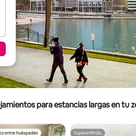
jamientos para estancias largas en tu 
ito entre huéspedes
Superanfitrión
ejores en Favorito entre huéspedes
Superanfitrión