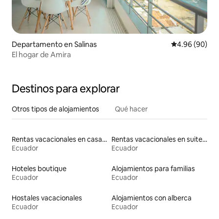
Departamento en Salinas
Calificación p
4.96 (90)
El hogar de Amira
Destinos para explorar
Otros tipos de alojamientos
Qué hacer
Rentas vacacionales en casas en árbol
Rentas vacacionales en suites privadas
Ecuador
Ecuador
Hoteles boutique
Alojamientos para familias
Ecuador
Ecuador
Hostales vacacionales
Alojamientos con alberca
Ecuador
Ecuador