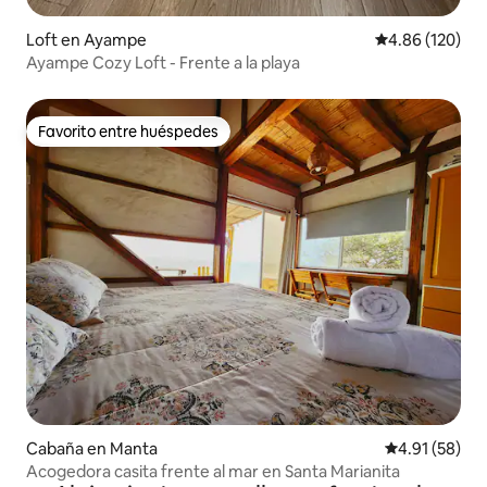
Loft en Ayampe
Calificación pr
4.86 (120)
Ayampe Cozy Loft - Frente a la playa
Favorito entre huéspedes
Favorito entre huéspedes
Cabaña en Manta
Calificación 
4.91 (58)
Acogedora casita frente al mar en Santa Marianita