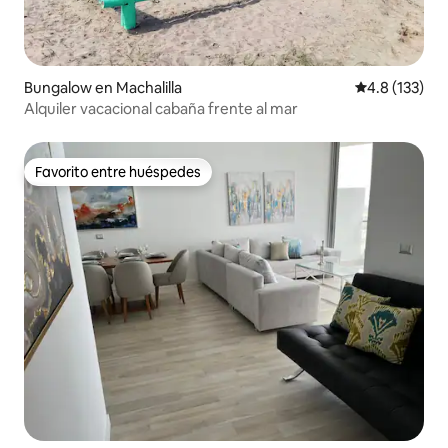
Bungalow en Machalilla
Calificación 
4.8 (133)
Alquiler vacacional cabaña frente al mar
Favorito entre huéspedes
Favorito entre huéspedes