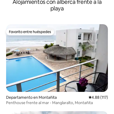
Alojamientos con alberca frente a la
playa
Favorito entre huéspedes
Favorito entre huéspedes
Departamento en Montañita
Calificación p
4.88 (117)
Penthouse frente al mar - Manglaralto, Montañita