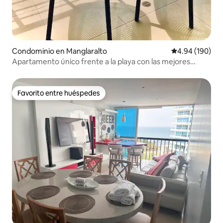
Condominio en Manglaralto
Calificación pr
4.94 (190)
Apartamento único frente a la playa con las mejores
puestas de sol.
Favorito entre huéspedes
Favorito entre huéspedes