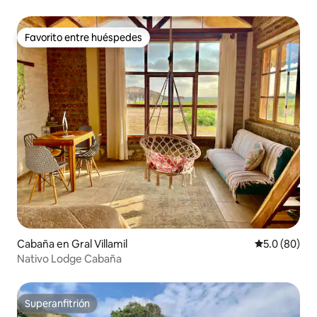
Favorito entre huéspedes
Favorito entre huéspedes
Cabaña en Gral Villamil
Calificación
5.0 (80)
Nativo Lodge Cabaña
Superanfitrión
Superanfitrión