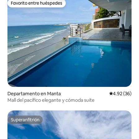
Favorito entre huéspedes
Favorito entre huéspedes
Departamento en Manta
Calificación p
4.92 (36)
Mall del pacífico elegante y cómoda suite
Superanfitrión
Superanfitrión