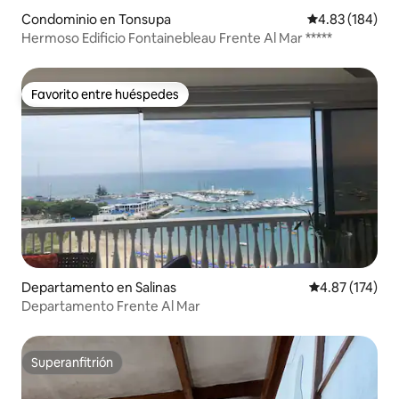
Condominio en Tonsupa
Calificación pr
4.83 (184)
Hermoso Edificio Fontainebleau Frente Al Mar *****
Favorito entre huéspedes
Favorito entre huéspedes
Departamento en Salinas
Calificación p
4.87 (174)
Departamento Frente Al Mar
Superanfitrión
Superanfitrión