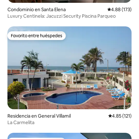
Condominio en Santa Elena
Calificación p
4.88 (173)
Luxury Centinela: Jacuzzi Security Piscina Parqueo
Favorito entre huéspedes
Favorito entre huéspedes
Residencia en General Villamil
Calificación p
4.85 (121)
La Carmelita