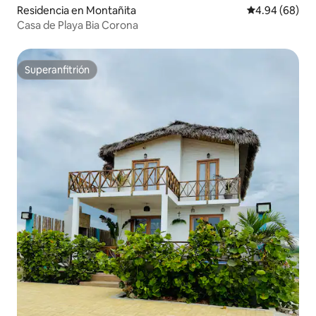
Residencia en Montañita
Calificación p
4.94 (68)
Casa de Playa Bia Corona
Superanfitrión
Superanfitrión