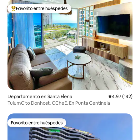
Favorito entre huéspedes
De los mejores en Favorito entre huéspedes
Departamento en Santa Elena
Calificación p
4.97 (142)
TulumCito Donhost. CCheE. En Punta Centinela
Favorito entre huéspedes
Favorito entre huéspedes