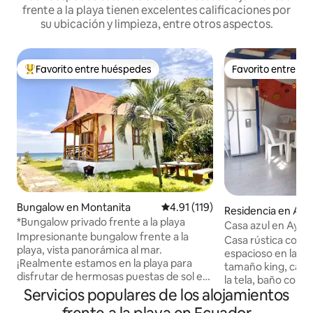
frente a la playa tienen excelentes calificaciones por
su ubicación y limpieza, entre otros aspectos.
Favorito entre huéspedes
Favorito entre h
De los mejores en Favorito entre huéspedes
Favorito entre h
Bungalow en Montanita
Calificación promedio: 4.91 de 5
4.91 (119)
Residencia en Ay
*Bungalow privado frente a la playa
Casa azul en Ayamp
Impresionante bungalow frente a la
Casa rústica con u
playa, vista panorámica al mar.
espacioso en la pl
¡Realmente estamos en la playa para
tamaño king, cajon
disfrutar de hermosas puestas de sol en
la tela, baño comp
tu balcón! Aire acondicionado, cocina
Servicios populares de los alojamientos
hamaca, mesa y dos sillas. 
completa, wifi RÁPIDO. Ideal para
baja hay dos sofá