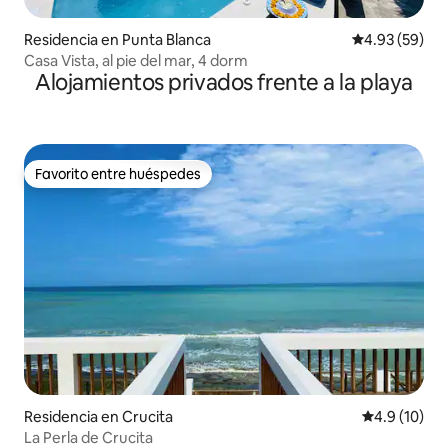
Residencia en Punta Blanca
Calificación p
4.93 (59)
Casa Vista, al pie del mar, 4 dorm
Alojamientos privados frente a la playa
Favorito entre huéspedes
Favorito entre huéspedes
Residencia en Crucita
Calificación
4.9 (10)
La Perla de Crucita