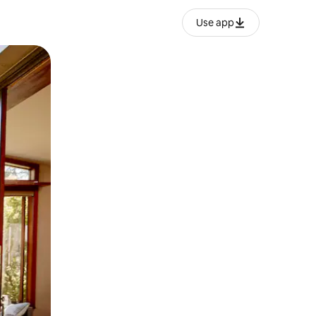
Use app
ien tocando y deslizando la pantalla.