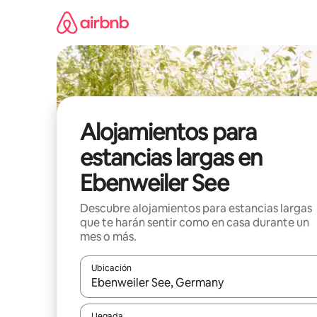
Ir
al
contenido
Alojamientos para
estancias largas en
Ebenweiler See
Descubre alojamientos para estancias largas
que te harán sentir como en casa durante un
mes o más.
Ubicación
Cuando los resultados estén disponibles, podrás na
Llegada