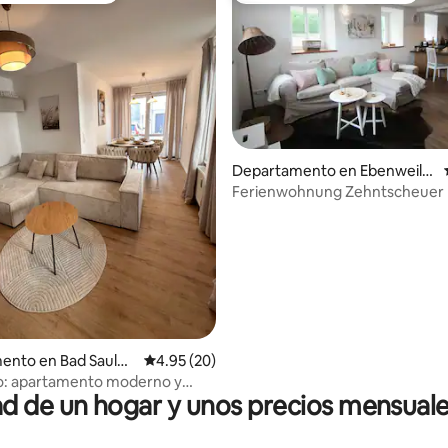
Departamento en Ebenweile
r
Ferienwohnung Zehntscheuer
4.86 de 5; 135 evaluaciones
ento en Bad Saulga
Calificación promedio: 4.95 de 5; 20 evaluac
4.95 (20)
io: apartamento moderno y
 de un hogar y unos precios mensuale
en el centro