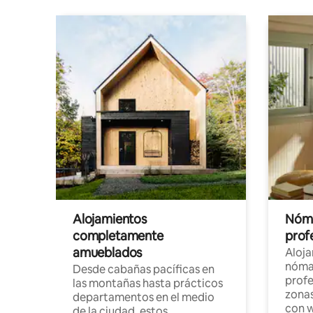
Alojamientos
Nóma
completamente
profe
amueblados
Aloj
nómad
Desde cabañas pacíficas en
profe
las montañas hasta prácticos
zonas
departamentos en el medio
con w
de la ciudad, estos