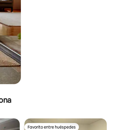
zona
Favorito entre huéspedes
Favorito entre huéspedes