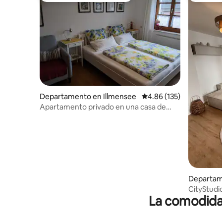
Departamento en Illmensee
Calificación promedio: 
4.86 (135)
Apartamento privado en una casa de
campo renovada.
Departam
u
CityStud
La comodidad
acogedor 