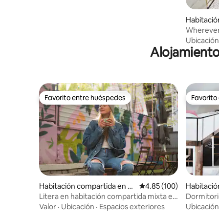
Habitació
vaniemi
Wherever 
Ubicación
Alojamiento
Favorito entre huéspedes
Favorito
Favorito entre huéspedes
Favorito
Habitación compartida en St
Calificación promedio: 
4.85 (100)
Habitació
ari Grad
omouc
Litera en habitación compartida mixta en
Dormitori
el casco antiguo
Short Hos
Valor
·
Ubicación
·
Espacios exteriores
Ubicación