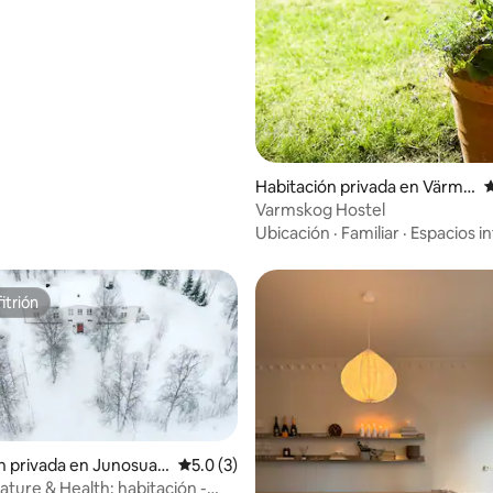
Habitación privada en Värms
C
kog
Varmskog Hostel
Ubicación
·
Familiar
·
Espacios in
itrión
itrión
n privada en Junosuan
Calificación promedio: 5.0 de 5; 3 evaluac
5.0 (3)
ature & Health: habitación -