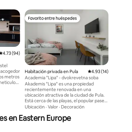
Habitaci
Favorito entre huéspedes
Superanf
Favorito entre huéspedes
Superanf
Hostal Sv
personas
Te damos 
Ana, un h
monaster
siglo XVI
donde la 
Ubicació
Calificación promedio: 4.73 de 5; 94 evaluaciones
4.73 (94)
comodida
permanen
stel
habitacio
y acogedor
Habitación privada en Pula
Calificación promedio:
4.93 (14)
Su ubicac
iones
cos metros
Academia "Lipa" - dvokrevetna soba
antiguo d
meticulosa
Akademis "Lipa" es una propiedad
las princ
recientemente renovada en una
eventos c
án
ubicación atractiva de la ciudad de Pula.
perfecto 
les de
Está cerca de las playas, el popular paseo
de la cos
n ambiente
marítimo de Lungomare, las piscinas de
Ubicación
·
Valor
·
Decoración
na el
la ciudad, el centro comercial y los
lidad
les en Eastern Europe
lugares históricos de la ciudad de Pula.
Cuenta con habitaciones
tida. Si
modernamente amuebladas con baños