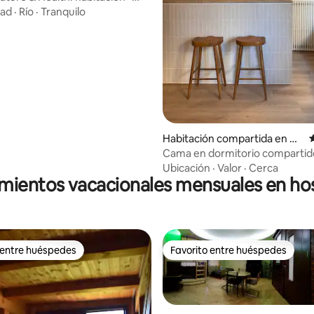
 4.79 de 5; 33 evaluaciones
a
dad
·
Río
·
Tranquilo
Habitación compartida en Ku
C
ngsholmen
Cama en dormitorio compartid
camas
Ubicación
·
Valor
·
Cerca
mientos vacacionales mensuales en ho
 entre huéspedes
Favorito entre huéspedes
 entre huéspedes
Favorito entre huéspedes