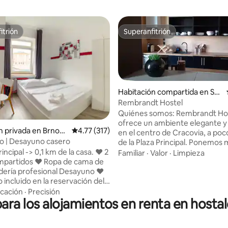
itrión
Superanfitrión
itrión
Superanfitrión
Habitación compartida en Sta
re Miasto
Rembrandt Hostel
Quiénes somos: Rembrandt Ho
ofrece un ambiente elegante 
4.79 de 5; 323 evaluaciones
n privada en Brno-s
Calificación promedio: 4.77 de 5; 317 evaluac
4.77 (317)
en el centro de Cracovia, a po
o | Desayuno casero
de la Plaza Principal. Ponemos 
atención a la comodidad de los
incipal -> 0,1 km de la casa. ❤ 2
Familiar
·
Valor
·
Limpieza
huéspedes, y los interiores est
mpartidos ❤ Ropa de cama de
adornados con pinturas origina
dería profesional Desayuno ❤
artistas talentosos, creando u
 incluido en la reservación dela
vibrante e inspirador que combi
a, Lidl)
cación
·
Precisión
encanto artístico con la hospita
para los alojamientos en renta en hosta
casa. ¡❤ Guarde su
moderna. Importante: Estás reservando
antes del check-in o después
camas en una habitación compar
-out y disfrute de Brno! Plaza ❤