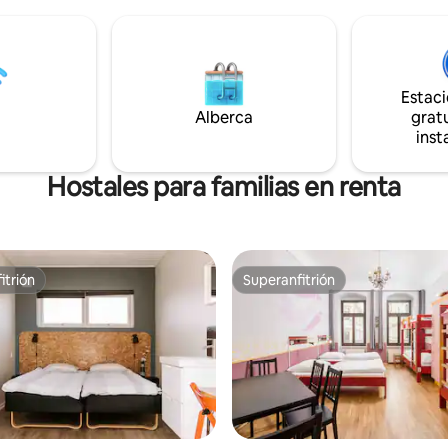
deseas reservar un dormitorio 
onamiento de seguridad por 11
8 camas para uso exclusivo, re
a (no incluida en la reservación
8 huéspedes.
itación). ❤ Se admiten
por 10 EUR por día. ❤ La
por supuesto. ¿❤ Más consejos?
Estac
tra propia guía! ¡Hecho para
Alberca
gratu
inst
Hostales para familias en renta
itrión
Superanfitrión
itrión
Superanfitrión