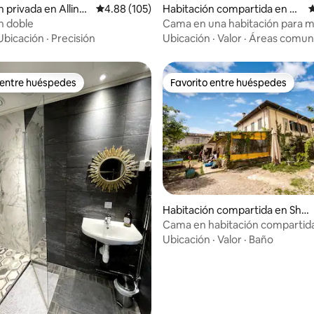
4.94 de 5; 100 evaluaciones
 privada en Alling
Calificación promedio: 4.88 de 5; 105 evaluac
4.88 (105)
Habitación compartida en N
C
eustadt
n doble
Cama en una habitación para m
6 camas con ducha compartida
Ubicación
·
Precisión
Ubicación
·
Valor
·
Áreas comun
 entre huéspedes
Favorito entre huéspedes
 entre huéspedes
Favorito entre huéspedes
4.75 de 5; 120 evaluaciones
Habitación compartida en Shk
odër
Cama en habitación compartida
albergue Mi Casa es Tu Casa
Ubicación
·
Valor
·
Baño