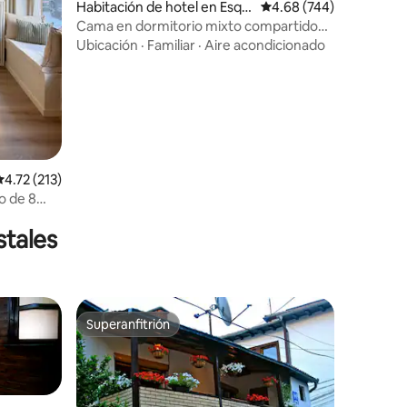
Habitación de hotel en Esqui
Calificación promedio: 
4.68 (744)
lino
Cama en dormitorio mixto compartido
de 4 camas con baño privado
Ubicación
·
Familiar
·
Aire acondicionado
alificación promedio: 4.72 de 5; 213 evaluaciones
4.72 (213)
o de 8
stales
Superanfitrión
Superanfitrión