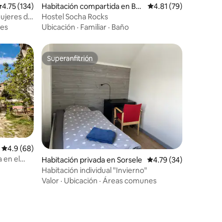
iones
alificación promedio: 4.75 de 5; 134 evaluaciones
4.75 (134)
Habitación compartida en Bo
Calificación promedio:
4.81 (79)
vec
ujeres de
Hostel Socha Rocks
 e inodoro
es
Ubicación
·
Familiar
·
Baño
Superanfitrión
Superanfitrión
Calificación promedio: 4.9 de 5; 68 evaluaciones
4.9 (68)
 en el
Habitación privada en Sorsele
Calificación promedio:
4.79 (34)
Habitación individual "Invierno"
Valor
·
Ubicación
·
Áreas comunes