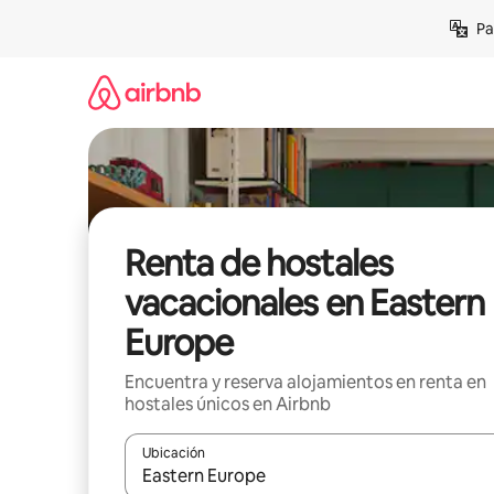
Ir
Pa
al
contenido
Renta de hostales
vacacionales en Eastern
Europe
Encuentra y reserva alojamientos en renta en
hostales únicos en Airbnb
Ubicación
Cuando los resultados estén disponibles, podrás na