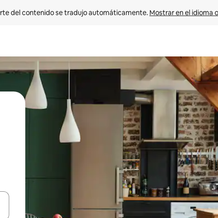
rte del contenido se tradujo automáticamente. 
Mostrar en el idioma o
vegar usando las teclas de las flechas hacia arriba y hacia abajo, o b