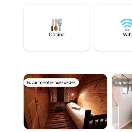
de estaci
profesional y recepción las 24 horas
EUR por dí
están aquí para ayudar a los huéspedes.
de la hab
Situada en un rincón tranquilo del centro
mascotas 
de la ciudad, la propiedad tiene una
factura, 
ubicación ideal para un punto de partida
¡Lea nues
para explorar el centro de Varsovia a pie.
Cocina
todos!
Wifi
Favorito entre huéspedes
Superanf
Favorito entre huéspedes
Superanf