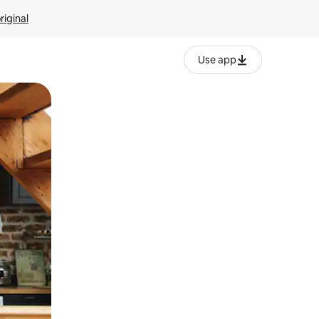
riginal
Use app
ien tocando y deslizando la pantalla.