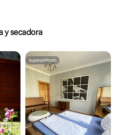
iones
a y secadora
Superanfitrión
Superanfitrión
iones