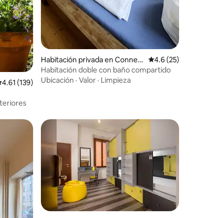
Habitación privada en Connew
Calificación promedi
4.6 (25)
itz
Habitación doble con baño compartido
Ubicación
·
Valor
·
Limpieza
alificación promedio: 4.61 de 5; 139 evaluaciones
4.61 (139)
teriores
iones