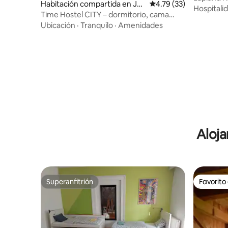
Habitación compartida en Jyv
Calificación promedio:
4.79 (33)
Silva-Marj
Hospitali
äskylä
Time Hostel CITY – dormitorio, cama
inferior
Ubicación
·
Tranquilo
·
Amenidades
Aloja
Superanfitrión
Favorito
Superanfitrión
Favorito