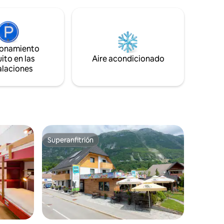
de
privados dentro o fuera de la habitación.
serva para
Hay aparcamiento privado disponible en
el hotel, así como wifi gratuito. La llegada
autónoma a la propiedad se proporciona
a través de cajas de llaves de seguridad.
ionamiento
ito en las
Aire acondicionado
alaciones
Superanfitrión
Superanfitrión