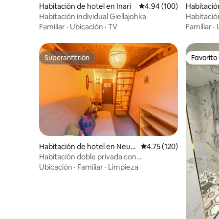
Habitación de hotel en Inari
Calificación promedio: 
4.94 (100)
Habitación
e
Habitación individual Giellajohka
Habitació
Familiar
·
Ubicación
·
TV
Familiar
·
Superanfitrión
Favorito
Superanfitrión
Favorito
Habitación de hotel en Neust
Calificación promedio: 
4.75 (120)
adt
Habitación doble privada con
instalaciones compartidas
Ubicación
·
Familiar
·
Limpieza