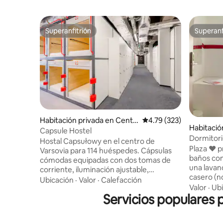
Superanfitrión
Superanf
Superanfitrión
Superanf
Habitación privada en Centr
Calificación promedio: 
4.79 (323)
Habitació
o de la ciudad
Capsule Hostel
třed
Dormitori
Hostal Capsułowy en el centro de
Plaza ❤ pr
Varsovia para 114 huéspedes. Cápsulas
baños co
cómodas equipadas con dos tomas de
una lavan
corriente, iluminación ajustable,
casero (no
ventilación y un colchón muy cómodo,
Ubicación
·
Valor
·
Calefacción
habitación). ❤ Supermercados (Bill
Valor
·
Ubi
una persiana cerrada automáticamente
Servicios populares 
-> 0,2 km de la 
te da seguridad mientras duermes. Hay
equipaje 
37 lavabos, 17 duchas, 16 inodoros y 5
del check
urinarios en 6 baños. El servicio