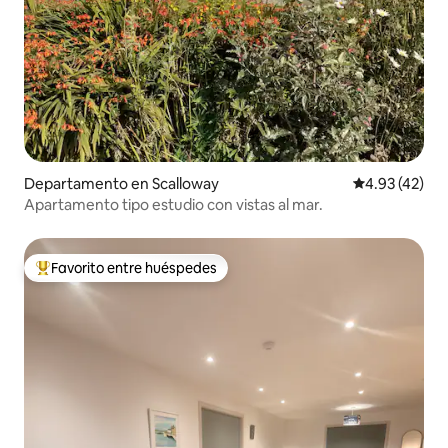
Departamento en Scalloway
Calificación 
4.93 (42)
Apartamento tipo estudio con vistas al mar.
Favorito entre huéspedes
De los mejores en Favorito entre huéspedes