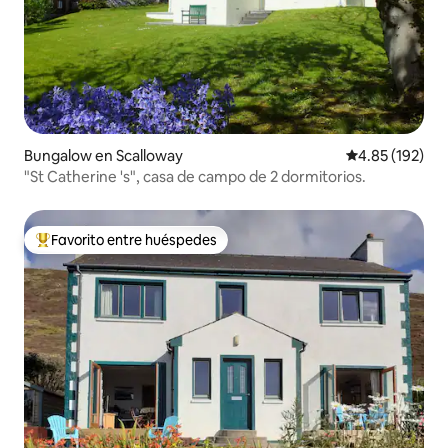
Bungalow en Scalloway
Calificación p
4.85 (192)
"St Catherine 's", casa de campo de 2 dormitorios.
Favorito entre huéspedes
De los mejores en Favorito entre huéspedes