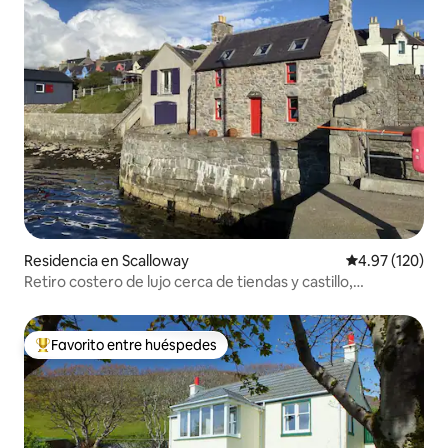
Residencia en Scalloway
Calificación p
4.97 (120)
Retiro costero de lujo cerca de tiendas y castillo,
estacionamiento
Favorito entre huéspedes
De los mejores en Favorito entre huéspedes