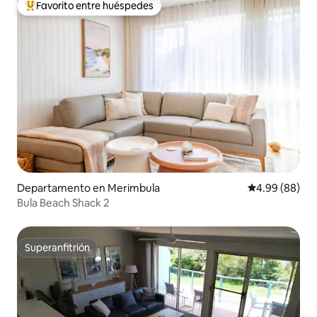
Favorito entre huéspedes
De los mejores en Favorito entre huéspedes
Departamento en Merimbula
Calificación p
4.99 (88)
Bula Beach Shack 2
Superanfitrión
Superanfitrión