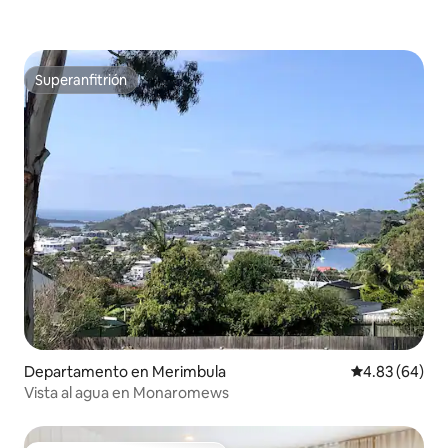
Superanfitrión
Superanfitrión
Departamento en Merimbula
Calificación p
4.83 (64)
Vista al agua en Monaromews