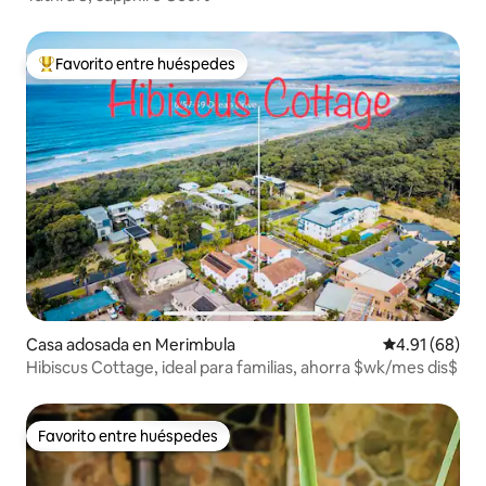
Favorito entre huéspedes
De los mejores en Favorito entre huéspedes
Casa adosada en Merimbula
Calificación 
4.91 (68)
Hibiscus Cottage, ideal para familias, ahorra $wk/mes dis$
Favorito entre huéspedes
Favorito entre huéspedes