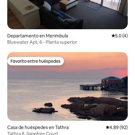
Departamento en Merimbula
Calificació
5.0 (4)
Bluewater Apt. 6 - Planta superior
Favorito entre huéspedes
Favorito entre huéspedes
Casa de huéspedes en Tathra
Calificación p
4.89 (92)
Tathra 8, Sapphire Court