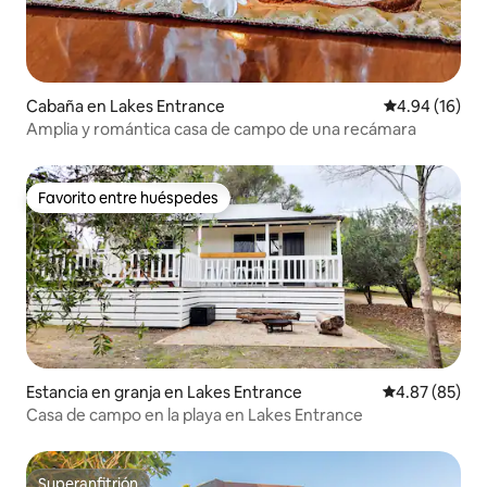
Cabaña en Lakes Entrance
Calificación 
4.94 (16)
Amplia y romántica casa de campo de una recámara
Favorito entre huéspedes
Favorito entre huéspedes
Estancia en granja en Lakes Entrance
Calificación p
4.87 (85)
Casa de campo en la playa en Lakes Entrance
Superanfitrión