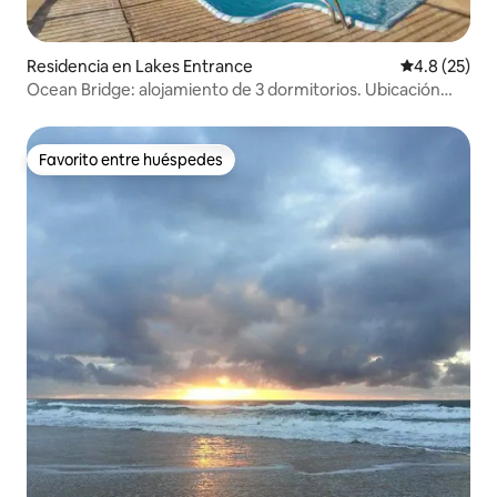
Residencia en Lakes Entrance
Calificación
4.8 (25)
Ocean Bridge: alojamiento de 3 dormitorios. Ubicación
increíble
Favorito entre huéspedes
Favorito entre huéspedes