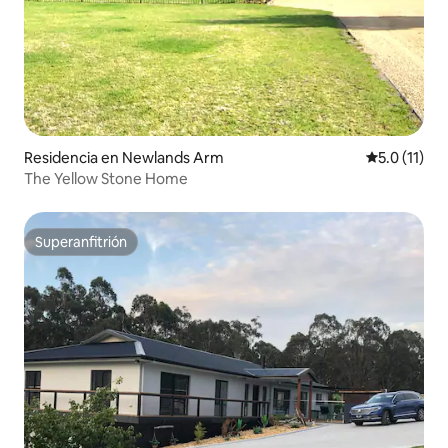
Residencia en Newlands Arm
Calificación
5.0 (11)
The Yellow Stone Home
Superanfitrión
Superanfitrión