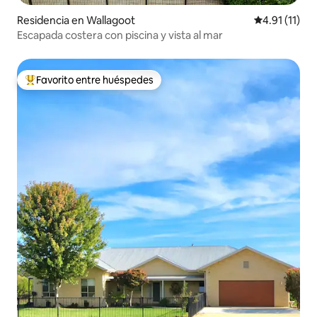
Residencia en Wallagoot
Calificación 
4.91 (11)
Escapada costera con piscina y vista al mar
Favorito entre huéspedes
De los mejores en Favorito entre huéspedes