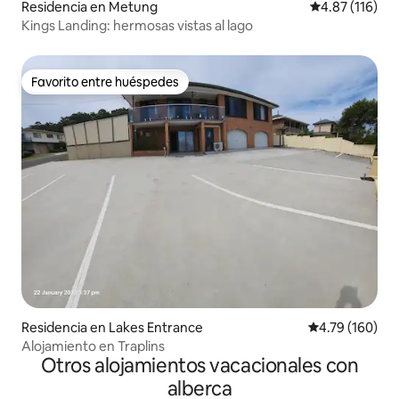
Residencia en Metung
Calificación p
4.87 (116)
Kings Landing: hermosas vistas al lago
Favorito entre huéspedes
Favorito entre huéspedes
Residencia en Lakes Entrance
Calificación p
4.79 (160)
Alojamiento en Traplins
Otros alojamientos vacacionales con
alberca