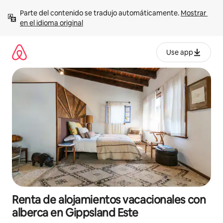
Ir
Parte del contenido se tradujo automáticamente. 
Mostrar 
al
en el idioma original
contenido
Use app
Renta de alojamientos vacacionales con
alberca en Gippsland Este