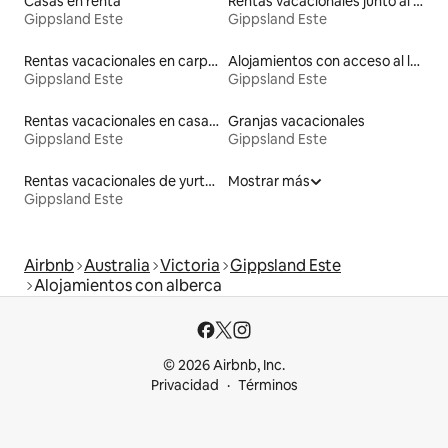
Casas en renta
Rentas vacacionales junto al agua
Gippsland Este
Gippsland Este
Rentas vacacionales en carpas
Alojamientos con acceso al lago
Gippsland Este
Gippsland Este
Rentas vacacionales en casas adosadas
Granjas vacacionales
Gippsland Este
Gippsland Este
Rentas vacacionales de yurtas con jacuzzi
Mostrar más
Gippsland Este
Airbnb
Australia
Victoria
Gippsland Este
Alojamientos con alberca
© 2026 Airbnb, Inc.
Privacidad
Términos