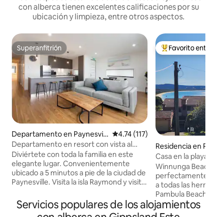
con alberca tienen excelentes calificaciones por su
ubicación y limpieza, entre otros aspectos.
Superanfitrión
Favorito entre
Superanfitrión
De los mejores en
Departamento en Paynesvill
Calificación promedio: 4.74 de 5
4.74 (117)
e
Departamento en resort con vista al
Residencia en Pa
jardín | Muelle con alberca | Paynesville
Diviértete con toda la familia en este
h
Casa en la playa 
elegante lugar. Convenientemente
Winnunga Beach H
ubicado a 5 minutos a pie de la ciudad de
perfectamente ubi
Paynesville. Visita la isla Raymond y visita
a todas las hermo
nuestros koalas, canguros y equidnas.
Pambula Beach tie
Nuestro nuevo departamento es uno de
Servicios populares de los alojamientos
casa tiene tres re
los 10 ubicados en Captains Cove, y
dos salas, perfecta