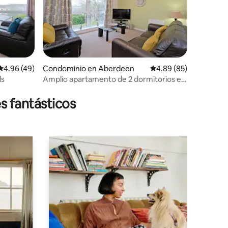
Calificación promedio: 4.96 de 5; 49 evaluaciones
4.96 (49)
Condominio en Aberdeen
Calificación promedio:
4.89 (85)
iones
ls
Amplio apartamento de 2 dormitorios en
Netherhills, Aberdeen
s fantásticos