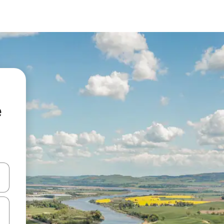
e
vegar usando las teclas de las flechas hacia arriba y hacia abajo, o b