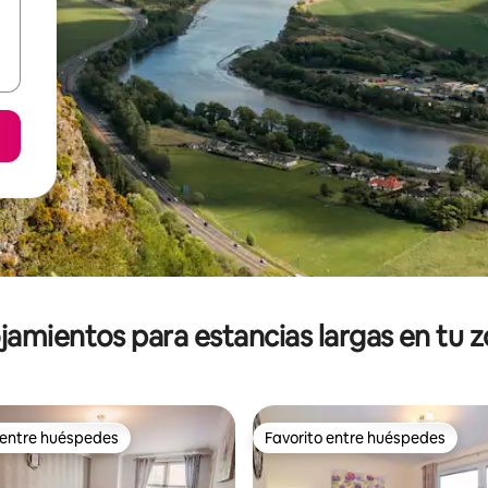
jamientos para estancias largas en tu 
 entre huéspedes
Favorito entre huéspedes
 entre huéspedes
Favorito entre huéspedes