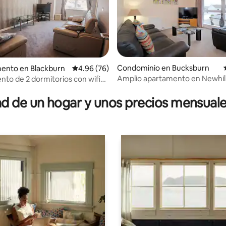
Condominio en Bucksburn
ento en Blackburn
Calificación promedio: 4.96 de 5; 76 evaluac
4.96 (76)
Amplio apartamento en Newhil
to de 2 dormitorios con wifi
 4.96 de 5; 25 evaluaciones
rápida y aparcamiento,
n
 de un hogar y unos precios mensuale