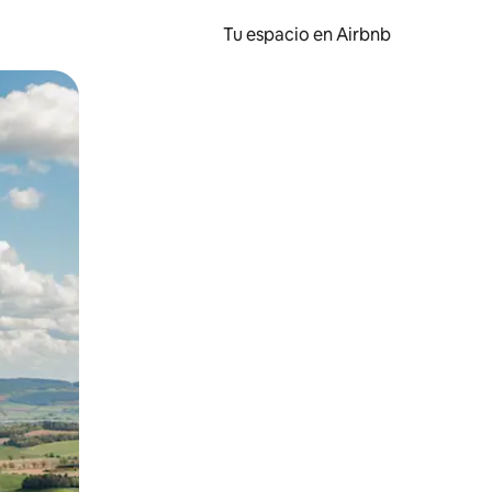
Tu espacio en Airbnb
ien tocando y deslizando la pantalla.