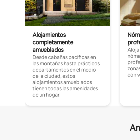
Alojamientos
Nóma
completamente
profe
amueblados
Aloj
nómad
Desde cabañas pacíficas en
profe
las montañas hasta prácticos
zonas
departamentos en el medio
con w
de la ciudad, estos
alojamientos amueblados
tienen todas las amenidades
de un hogar.
Am