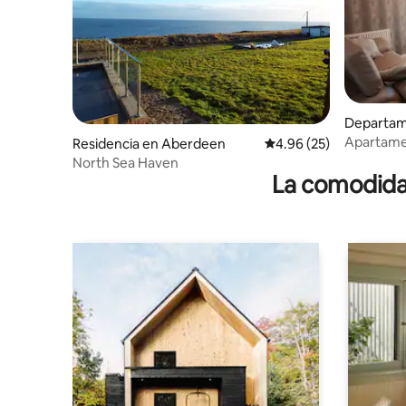
Departam
Apartamen
Residencia en Aberdeen
Calificación promedio:
4.96 (25)
de fibra 
North Sea Haven
Blackbur
La comodidad