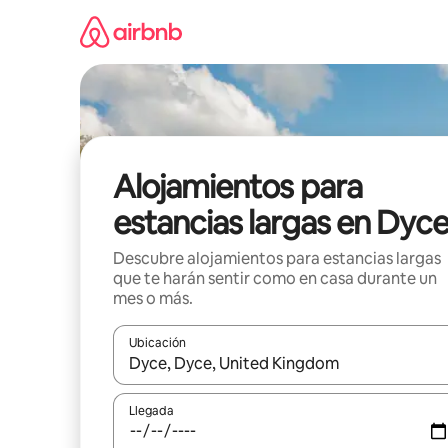
Ir
al
contenido
Alojamientos para
estancias largas en Dyc
Descubre alojamientos para estancias largas
que te harán sentir como en casa durante un
mes o más.
Ubicación
Cuando los resultados estén disponibles, podrás na
Llegada