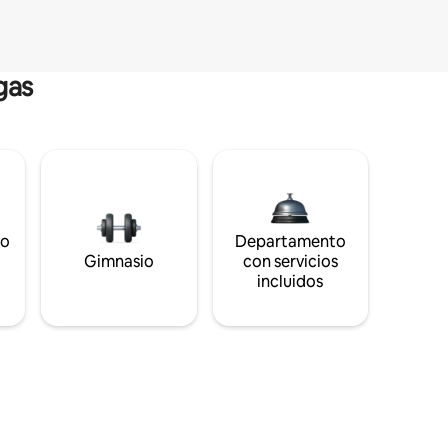
gas
to
Departamento
s
Gimnasio
con servicios
incluidos