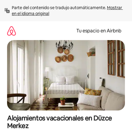
Ir
Parte del contenido se tradujo automáticamente. 
Mostrar 
al
en el idioma original
contenido
Tu espacio en Airbnb
Alojamientos vacacionales en Düzce
Merkez