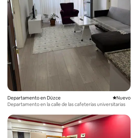
Departamento en Düzce
Nuevo aloj
Nuevo
Departamento en la calle de las cafeterías universitarias