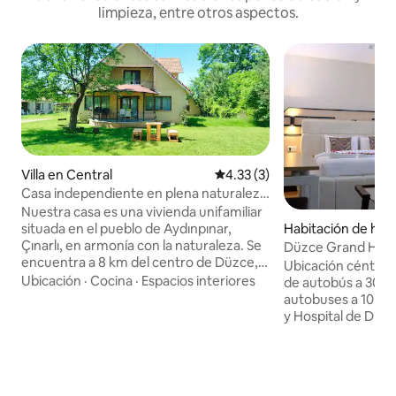
limpieza, entre otros aspectos.
Villa en Central
Calificación promedio: 4.33 de
4.33 (3)
Casa independiente en plena naturaleza
en el pueblo de Aydınpınar
Nuestra casa es una vivienda unifamiliar
Habitación de hot
situada en el pueblo de Aydınpınar,
Çınarlı, en armonía con la naturaleza. Se
Düzce Grand Hotel
encuentra a 8 km del centro de Düzce, a
Habitación Suite
Ubicación céntrica y f
100 metros de numerosos servicios,
Ubicación
·
Cocina
·
Espacios interiores
de autobús a 30 m
como una farmacia, un centro de salud,
autobuses a 10 km 
una mezquita, una tienda de abarrotes,
y Hospital de Düzc
un restaurante y una ferretería, a 3 km
antigua de Prusias
de la cascada de Aydınpınar, a 17 km de la
entretenimiento Centro comercial
cascada de Güzeldere, a 6 km del
Özdilek a 6 km, ce
santuario de aves del lago Efteni, a 22 km
Krempark a 8 km. Parque de atracciones