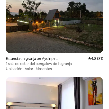
Estancia en granja en Aydınpınar
Calificación
4.8 (81)
1 sala de estar del bungalow de la granja
Ubicación
·
Valor
·
Mascotas