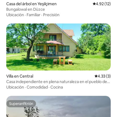
Casa del árbol en Yeşilçimen
Calificación 
4.92 (12)
Bungalowal en Düzce
Ubicación
·
Familiar
·
Precisión
Villa en Central
Calificación
4.33 (3)
Casa independiente en plena naturaleza en el pueblo de
Aydınpınar
Ubicación
·
Comodidad
·
Cocina
Superanfitrión
Superanfitrión