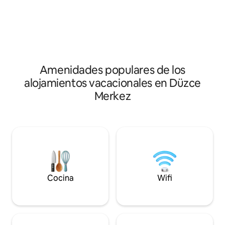
de la cascada de Samandere, a 66 km de
a 5 km, Parque Nat
Abant, a 90 km de Yedigöller y a 45 km
Es ideal para estu
de Akçakocaya. Con su aire puro, la
por su proximidad 
meseta de Düzce comienza en la
el turismo de salu
meseta de Kardüz y se extiende hasta
hospital y para ex
Abant. Nuestra casa cuenta con todos
por su proximidad 
los artículos necesarios para el uso diario.
Fácil acceso al cen
Amenidades populares de los
todos los puntos e
alojamientos vacacionales en Düzce
Merkez
Cocina
Wifi