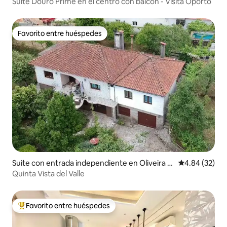
de Gaia
Suite Douro Prime en el centro con balcón - Visita Oporto
Favorito entre huéspedes
Favorito entre huéspedes
Suite con entrada independiente en Oliveira d
Calificación p
4.84 (32)
e Frades
Quinta Vista del Valle
Favorito entre huéspedes
De los mejores en Favorito entre huéspedes