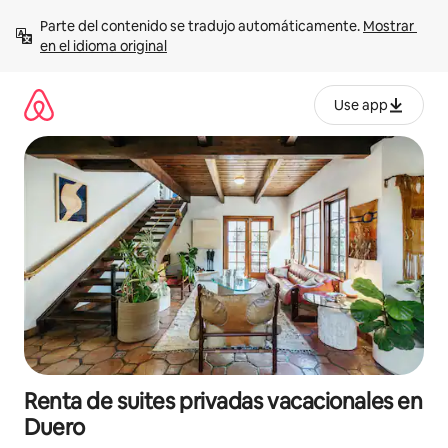
Ir
Parte del contenido se tradujo automáticamente. 
Mostrar 
al
en el idioma original
contenido
Use app
Renta de suites privadas vacacionales en
Duero