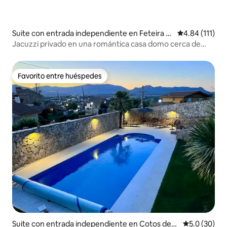
Suite con entrada independiente en Feteira d
Calificación p
4.84 (111)
e Cima
Jacuzzi privado en una romántica casa domo cerca de
Figueira da Foz
Favorito entre huéspedes
Favorito entre huéspedes
Suite con entrada independiente en Cotos de
Calificación
5.0 (30)