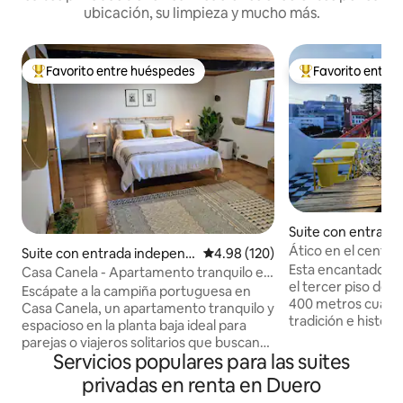
ubicación, su limpieza y mucho más.
Favorito entre huéspedes
Favorito entre
De los mejores en Favorito entre huéspedes
De los mejores en
Suite con entrada
iente en Oporto
Ático en el centro
Suite con entrada independi
Calificación promedio: 4.98 de 5
4.98 (120)
privada
Esta encantadora 
ente en Serpins
Casa Canela - Apartamento tranquilo en
el tercer piso de 
el campo
Escápate a la campiña portuguesa en
400 metros cuadr
Casa Canela, un apartamento tranquilo y
tradición e histori
espacioso en la planta baja ideal para
construida origin
parejas o viajeros solitarios que buscan
mantiene la estruc
Servicios populares para las suites
tranquilidad, comodidad y espacio para
1936. Más que un 
relajarse. Rodeado de naturaleza y a
privadas en renta en Duero
huéspedes reserva
poca distancia en auto de Coimbra, es