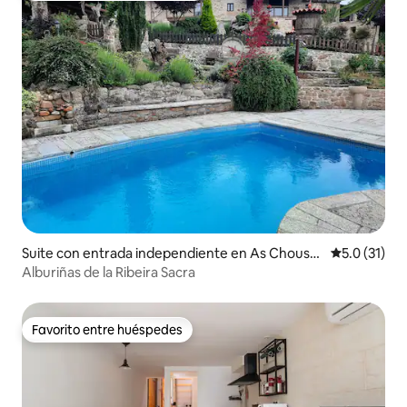
Suite con entrada independiente en As Chousel
Calificación
5.0 (31)
as
Alburiñas de la Ribeira Sacra
Favorito entre huéspedes
Favorito entre huéspedes