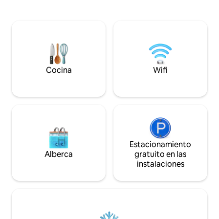
una manera partic
una base tranquila para descansar,
personal y auténti
caminar y explorar el centro de Portugal.
de mezclas cultura
Los huéspedes disfrutan de una terraza
concepto de compar
privada, vistas al bosque y acceso a una
nuestros huéspe
terraza solárium y a una piscina de
amigos. Estamos ub
temporada, ideales para pasar días de
del Arte, cerca del
relax al aire libre en primavera y verano,
y para estancias tranquilas durante todo
Cocina
Wifi
el año.
Estacionamiento
Alberca
gratuito en las
instalaciones