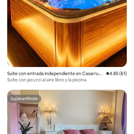
Suite con entrada independiente en Casarrubi
Calificación 
4.85 (61)
os del Monte
Suite con jacuzzi al aire libre y la piscina
Superanfitrión
Superanfitrión