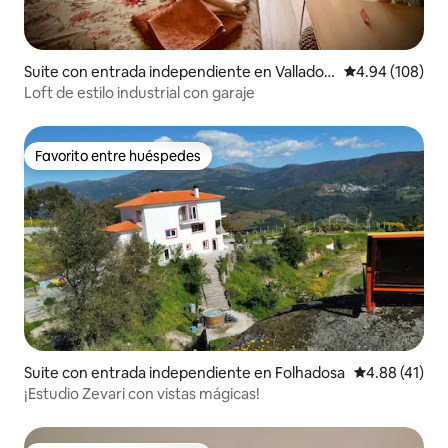
Suite con entrada independiente en Valladoli
Calificación pr
4.94 (108)
d
Loft de estilo industrial con garaje
Favorito entre huéspedes
Favorito entre huéspedes
Suite con entrada independiente en Folhadosa
Calificación 
4.88 (41)
¡Estudio Zevari con vistas mágicas!