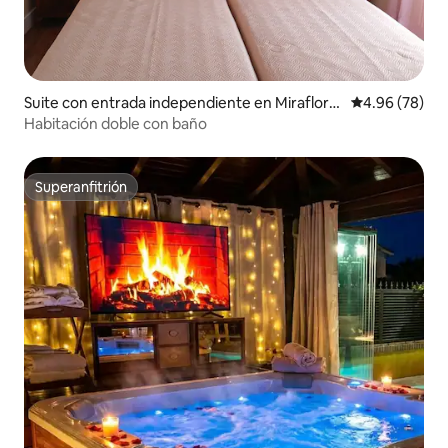
Suite con entrada independiente en Miraflore
Calificación p
4.96 (78)
s de la Sierra
Habitación doble con baño
Superanfitrión
Superanfitrión