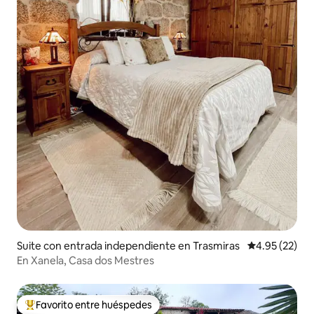
Suite con entrada independiente en Trasmiras
Calificación 
4.95 (22)
En Xanela, Casa dos Mestres
Favorito entre huéspedes
De los mejores en Favorito entre huéspedes