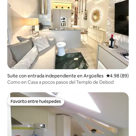
Suite con entrada independiente en Argüelles
Calificación p
4.98 (89)
Como en Casa a pocos pasos del Templo de Debod
Favorito entre huéspedes
Favorito entre huéspedes