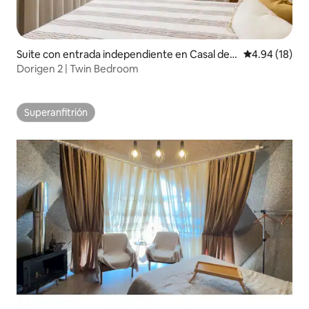
Suite con entrada independiente en Casal de L
Calificación 
4.94 (18)
oivos
Dorigen 2 | Twin Bedroom
Superanfitrión
Superanfitrión