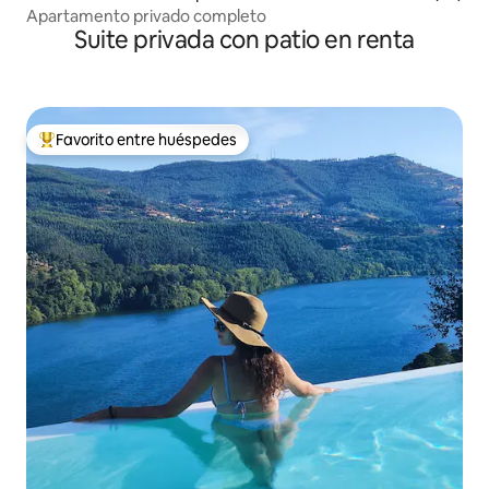
Monterrey
Apartamento privado completo
Suite privada con patio en renta
Favorito entre huéspedes
De los mejores en Favorito entre huéspedes