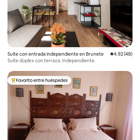
Suite con entrada independiente en Brunete
Calificación 
4.92 (48)
Suite dúplex con terraza. Independiente.
Favorito entre huéspedes
De los mejores en Favorito entre huéspedes