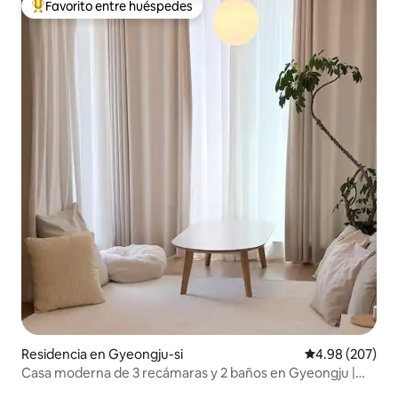
Favorito entre huéspedes
De los mejores en Favorito entre huéspedes
Residencia en Gyeongju-si
Calificación pr
4.98 (207)
Casa moderna de 3 recámaras y 2 baños en Gyeongju |
Capacidad para 8 personas