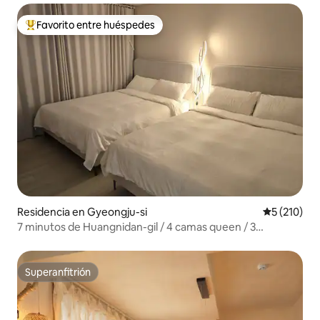
Favorito entre huéspedes
De los mejores en Favorito entre huéspedes
Residencia en Gyeongju-si
Calificació
5 (210)
7 minutos de Huangnidan-gil / 4 camas queen / 3
habitaciones / 4 aires acondicionados / Gyeongju World /
Donggunggwaolji / 8 personas / Kelly California Beach / 1
piso / estacionamiento gratuito /
Superanfitrión
Superanfitrión