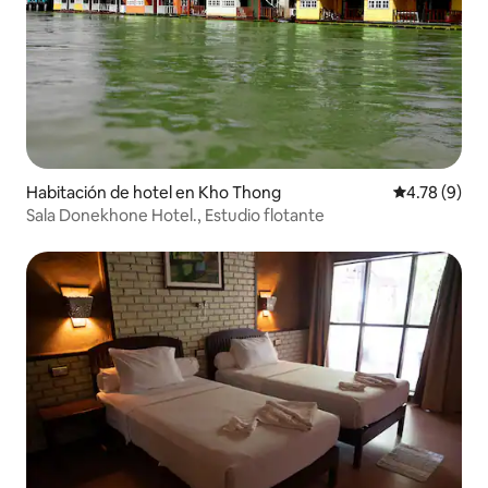
Habitación de hotel en Kho Thong
Calificación
4.78 (9)
Sala Donekhone Hotel., Estudio flotante