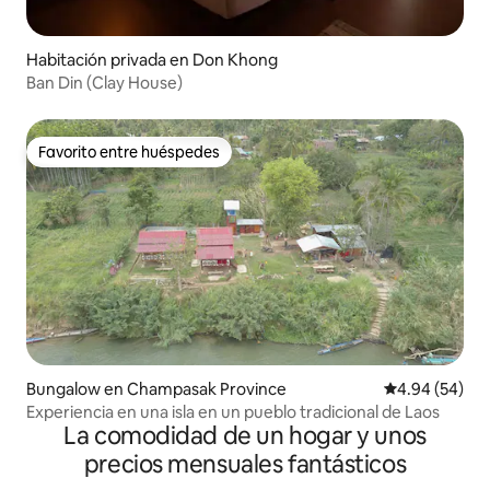
Habitación privada en Don Khong
Ban Din (Clay House)
Favorito entre huéspedes
Favorito entre huéspedes
Bungalow en Champasak Province
Calificación p
4.94 (54)
Experiencia en una isla en un pueblo tradicional de Laos
La comodidad de un hogar y unos
precios mensuales fantásticos