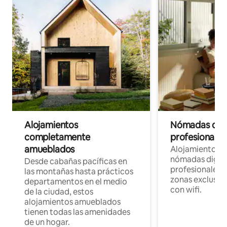
Alojamientos
Nómadas digit
completamente
profesionales 
amueblados
Alojamientos 
nómadas digita
Desde cabañas pacíficas en
profesionales d
las montañas hasta prácticos
zonas exclusiva
departamentos en el medio
con wifi.
de la ciudad, estos
alojamientos amueblados
tienen todas las amenidades
de un hogar.