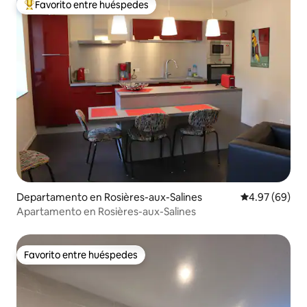
Favorito entre huéspedes
De los mejores en Favorito entre huéspedes
Departamento en Rosières-aux-Salines
Calificación p
4.97 (69)
Apartamento en Rosières-aux-Salines
Favorito entre huéspedes
Favorito entre huéspedes