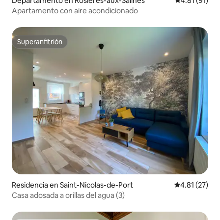
Departamento en Rosières-aux-Salines
Calificación 
4.81 (91)
Apartamento con aire acondicionado
Superanfitrión
Superanfitrión
Residencia en Saint-Nicolas-de-Port
Calificación 
4.81 (27)
Casa adosada a orillas del agua (3)