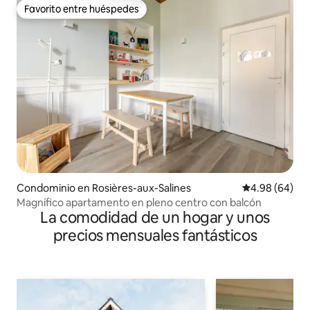
Favorito entre huéspedes
Favorito entre huéspedes
Condominio en Rosières-aux-Salines
Calificación p
4.98 (64)
Magnífico apartamento en pleno centro con balcón
La comodidad de un hogar y unos
precios mensuales fantásticos