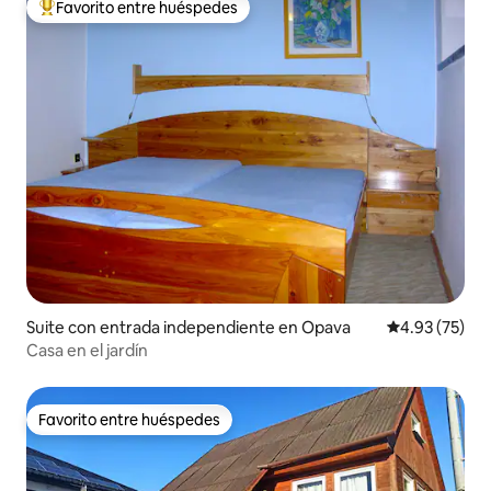
Favorito entre huéspedes
De los mejores en Favorito entre huéspedes
Suite con entrada independiente en Opava
Calificación 
4.93 (75)
Casa en el jardín
Favorito entre huéspedes
Favorito entre huéspedes