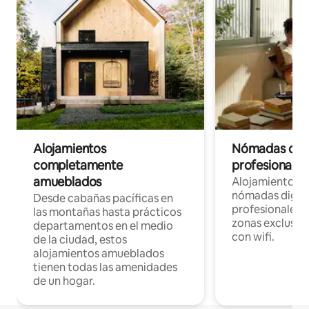
Alojamientos
Nómadas digit
completamente
profesionales 
amueblados
Alojamientos 
nómadas digita
Desde cabañas pacíficas en
profesionales d
las montañas hasta prácticos
zonas exclusiva
departamentos en el medio
con wifi.
de la ciudad, estos
alojamientos amueblados
tienen todas las amenidades
de un hogar.