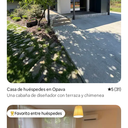
Casa de huéspedes en Opava
Calificaci
5 (31)
Una cabaña de diseñador con terraza y chimenea
Favorito entre huéspedes
De los mejores en Favorito entre huéspedes