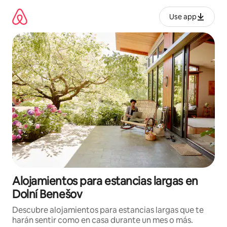
Ir
al
Use app
contenido
Alojamientos para estancias largas en
Dolní Benešov
Descubre alojamientos para estancias largas que te
harán sentir como en casa durante un mes o más.