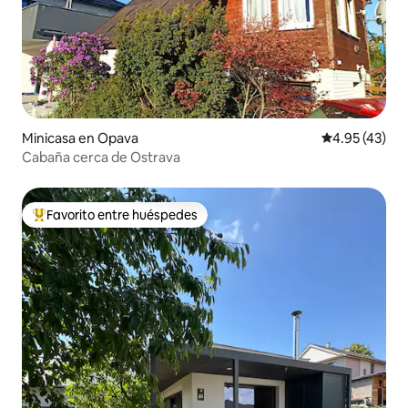
Minicasa en Opava
Calificación 
4.95 (43)
Cabaña cerca de Ostrava
Favorito entre huéspedes
De los mejores en Favorito entre huéspedes