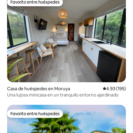
Favorito entre huéspedes
Favorito entre huéspedes
Casa de huéspedes en Moruya
Calificación p
4.93 (195)
Una lujosa minicasa en un tranquilo entorno ajardinado
Favorito entre huéspedes
Favorito entre huéspedes