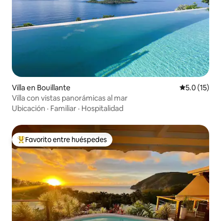
Villa en Bouillante
Calificación
5.0 (15)
Villa con vistas panorámicas al mar
Ubicación
·
Familiar
·
Hospitalidad
Favorito entre huéspedes
De los mejores en Favorito entre huéspedes