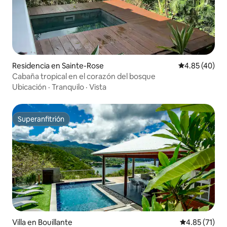
Residencia en Sainte-Rose
Calificación 
4.85 (40)
Cabaña tropical en el corazón del bosque
Ubicación
·
Tranquilo
·
Vista
Superanfitrión
Superanfitrión
Villa en Bouillante
Calificación 
4.85 (71)