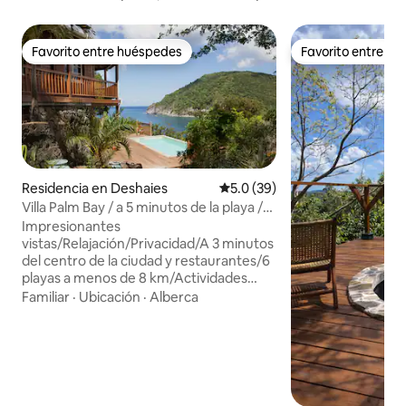
Favorito entre huéspedes
Favorito entre h
Favorito entre huéspedes
Favorito entre h
Residencia en Deshaies
Calificación promedio: 5.0 de 
5.0 (39)
Villa Palm Bay / a 5 minutos de la playa /
Vista panorámica
Impresionantes
vistas/Relajación/Privacidad/A 3 minutos
del centro de la ciudad y restaurantes/6
playas a menos de 8 km/Actividades
cercanas/Cama tamaño king/Ropa de
Familiar
·
Ubicación
·
Alberca
cama de calidad/Experimenta el mejor
estilo de vida isleño. Otros servicios y
comodidades: √ Almacenamiento de
equipaje en el momento del
registro/salida √ Elección entre llegada
autónoma o llegada VIP. √ Wifi junto a la