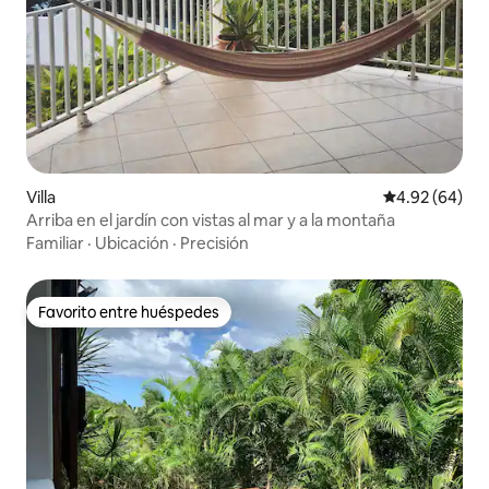
Villa
Calificación p
4.92 (64)
Arriba en el jardín con vistas al mar y a la montaña
Familiar
·
Ubicación
·
Precisión
Favorito entre huéspedes
Favorito entre huéspedes