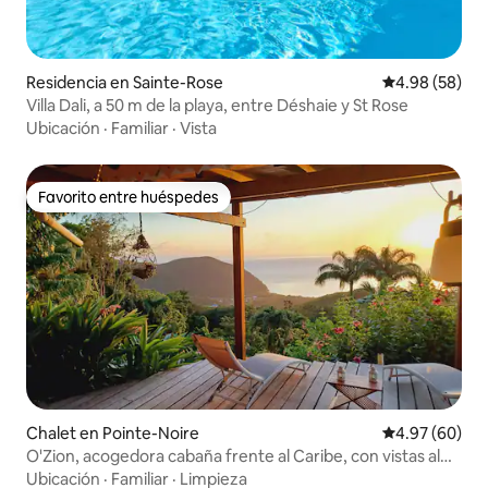
Residencia en Sainte-Rose
Calificación p
4.98 (58)
Villa Dali, a 50 m de la playa, entre Déshaie y St Rose
Ubicación
·
Familiar
·
Vista
Favorito entre huéspedes
Favorito entre huéspedes
Chalet en Pointe-Noire
Calificación p
4.97 (60)
O'Zion, acogedora cabaña frente al Caribe, con vistas al
mar
Ubicación
·
Familiar
·
Limpieza