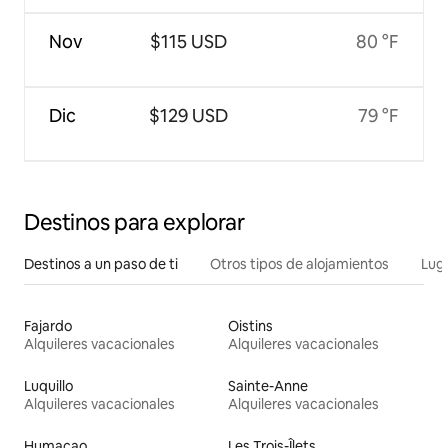
Nov
$115 USD
80 °F
Dic
$129 USD
79 °F
Destinos para explorar
Destinos a un paso de ti
Otros tipos de alojamientos
Lug
Fajardo
Oistins
Alquileres vacacionales
Alquileres vacacionales
Luquillo
Sainte-Anne
Alquileres vacacionales
Alquileres vacacionales
Humacao
Les Trois-Îlets