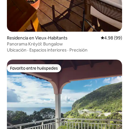
Residencia en Vieux-Habitants
Calificación p
4.98 (99)
Panorama Kréyòl: Bungalow
Ubicación
·
Espacios interiores
·
Precisión
Favorito entre huéspedes
Favorito entre huéspedes