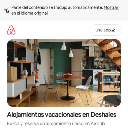
Ir
Parte del contenido se tradujo automáticamente. 
Mostrar 
al
en el idioma original
contenido
Use app
Alojamientos vacacionales en Deshaies
Busca y reserva un alojamiento único en Airbnb