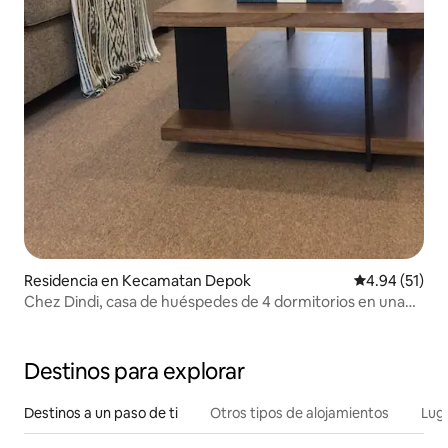
Residencia en Kecamatan Depok
Calificación 
4.94 (51)
Chez Dindi, casa de huéspedes de 4 dormitorios en una
ubicación excelente
Destinos para explorar
Destinos a un paso de ti
Otros tipos de alojamientos
Lug