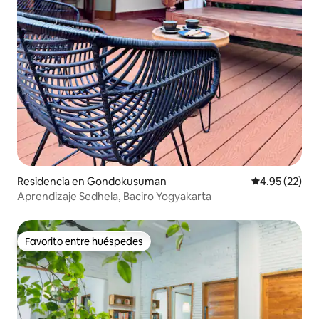
Residencia en Gondokusuman
Calificación 
4.95 (22)
Aprendizaje Sedhela, Baciro Yogyakarta
Favorito entre huéspedes
Favorito entre huéspedes