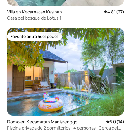
Villa en Kecamatan Kasihan
Calificación 
4.81 (27)
Casa del bosque de Lotus 1
Favorito entre huéspedes
Favorito entre huéspedes
Domo en Kecamatan Manisrenggo
Calificación
5.0 (14)
Piscina privada de 2 dormitorios | 4 personas | Cerca del