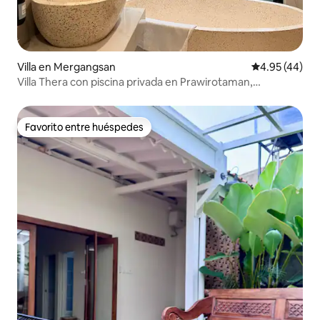
Villa en Mergangsan
Calificación 
4.95 (44)
Villa Thera con piscina privada en Prawirotaman,
Malioboro
Favorito entre huéspedes
Favorito entre huéspedes