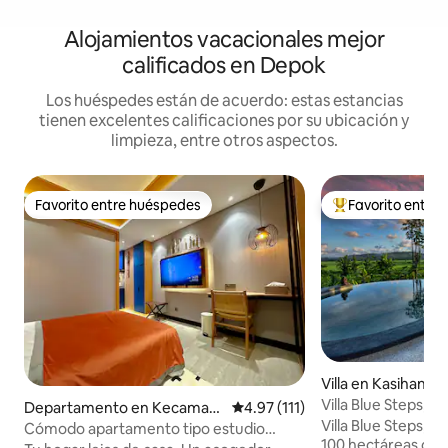
Alojamientos vacacionales mejor
calificados en Depok
Los huéspedes están de acuerdo: estas estancias
tienen excelentes calificaciones por su ubicación y
limpieza, entre otros aspectos.
Favorito entre huéspedes
Favorito entre
Favorito entre huéspedes
De los mejores en
Villa en Kasihan
Villa Blue Steps, vi
Departamento en Kecamata
Calificación promedio: 4.97 de 5
4.97 (111)
impresionantes
Villa Blue Steps, q
n Ngaglik
Cómodo apartamento tipo estudio
100 hectáreas de 
moderno