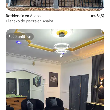
Residencia en Asaba
Calificació
4.5 (6)
El anexo de piedra en Asaba
Superanfitrión
Superanfitrión