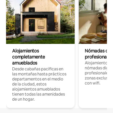
Alojamientos
Nómadas digit
completamente
profesionales 
amueblados
Alojamientos 
nómadas digita
Desde cabañas pacíficas en
profesionales d
las montañas hasta prácticos
zonas exclusiva
departamentos en el medio
con wifi.
de la ciudad, estos
alojamientos amueblados
tienen todas las amenidades
de un hogar.