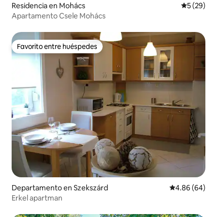
Residencia en Mohács
Calificaci
5 (29)
Apartamento Csele Mohács
Favorito entre huéspedes
Favorito entre huéspedes
Departamento en Szekszárd
Calificación p
4.86 (64)
Erkel apartman