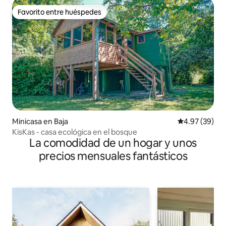
Favorito entre huéspedes
Favorito entre huéspedes
Minicasa en Baja
Calificación p
4.97 (39)
KisKas - casa ecológica en el bosque
La comodidad de un hogar y unos
precios mensuales fantásticos