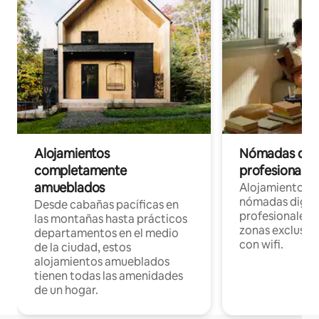
Alojamientos
Nómadas digit
completamente
profesionales 
amueblados
Alojamientos 
nómadas digita
Desde cabañas pacíficas en
profesionales d
las montañas hasta prácticos
zonas exclusiva
departamentos en el medio
con wifi.
de la ciudad, estos
alojamientos amueblados
tienen todas las amenidades
de un hogar.