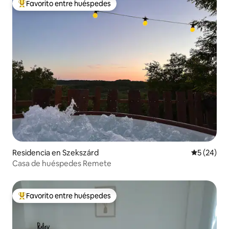
Favorito entre huéspedes
De los mejores en Favorito entre huéspedes
Residencia en Szekszárd
Calificaci
5 (24)
Casa de huéspedes Remete
Favorito entre huéspedes
De los mejores en Favorito entre huéspedes