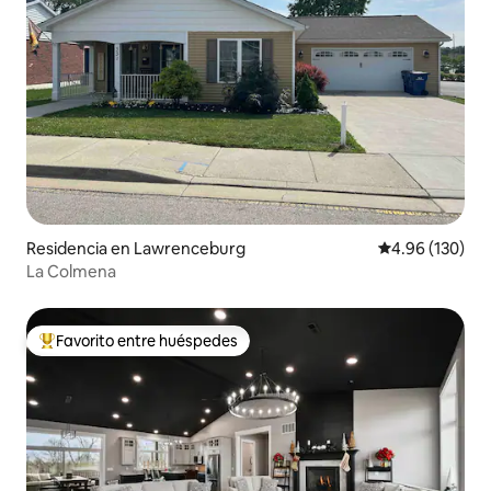
Residencia en Lawrenceburg
Calificación pr
4.96 (130)
La Colmena
Favorito entre huéspedes
De los mejores en Favorito entre huéspedes