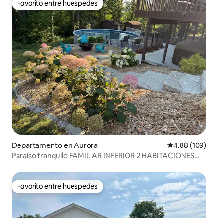
Favorito entre huéspedes
Favorito entre huéspedes
Departamento en Aurora
Calificación pr
4.88 (109)
Paraíso tranquilo FAMILIAR INFERIOR 2 HABITACIONES
Jacuzzi/piscina/SAUNA
Favorito entre huéspedes
Favorito entre huéspedes