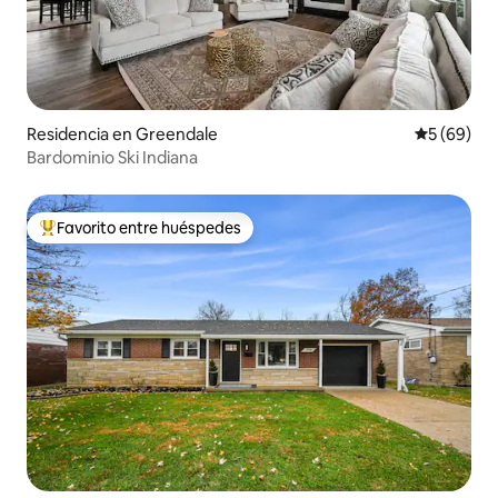
Residencia en Greendale
Calificaci
5 (69)
Bardominio Ski Indiana
Favorito entre huéspedes
De los mejores en Favorito entre huéspedes