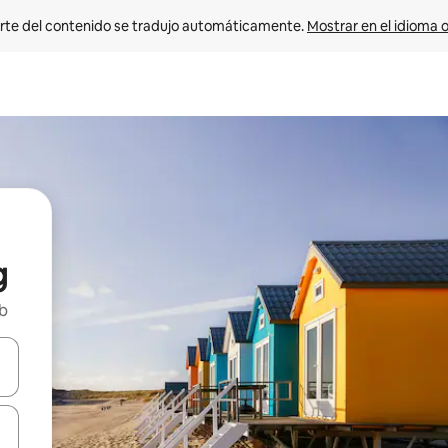
rte del contenido se tradujo automáticamente. 
Mostrar en el idioma o
g
nb
vegar usando las teclas de las flechas hacia arriba y hacia abajo, o b