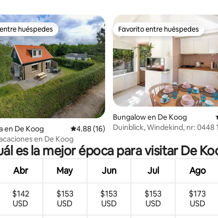
 entre huéspedes
Favorito entre huéspedes
 entre huéspedes
Favorito entre huéspedes
Bungalow en De Koog
Duinblick, Windekind, nr: 0448
 4.92 de 5; 12 evaluaciones
a en De Koog
Calificación promedio: 4.88 de 5; 16 evaluac
4.88 (16)
4C14 2050
acaciones en De Koog
ál es la mejor época para visitar De K
Abr
May
Jun
Jul
Ago
$142
$153
$153
$153
$173
USD
USD
USD
USD
USD