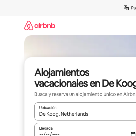
Ir
Pa
al
contenido
Alojamientos
vacacionales en De Koo
Busca y reserva un alojamiento único en Airb
Ubicación
Cuando los resultados estén disponibles, podrás na
Llegada