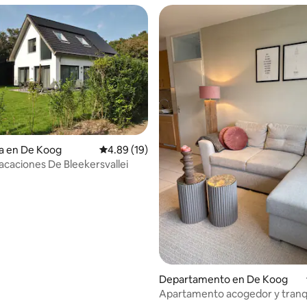
o: 5.0 de 5; 5 evaluaciones
a en De Koog
Calificación promedio: 4.89 de 5; 19 evaluac
4.89 (19)
acaciones De Bleekersvallei
Departamento en De Koog
Apartamento acogedor y tranq