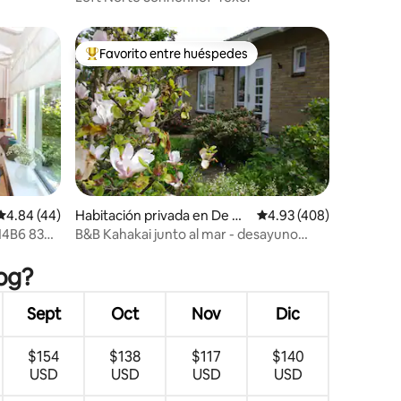
Favorito entre huéspedes
De los mejores en Favorito entre huéspedes
Calificación promedio: 4.84 de 5; 44 evaluaciones
4.84 (44)
Habitación privada en De Ko
Calificación promedio: 
4.93 (408)
og
 14B6 838E
B&B Kahakai junto al mar - desayuno
iones
vegano
oog?
Sept
Oct
Nov
Dic
$154
$138
$117
$140
USD
USD
USD
USD