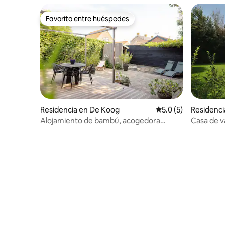
Favorito entre huéspedes
Favorito entre huéspedes
Residencia en De Koog
Calificación promedi
5.0 (5)
Residenci
Alojamiento de bambú, acogedora
Casa de v
estancia en Texel