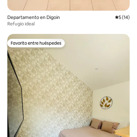
Departamento en Digoin
Calificaci
5 (14)
Refugio ideal
Favorito entre huéspedes
Favorito entre huéspedes