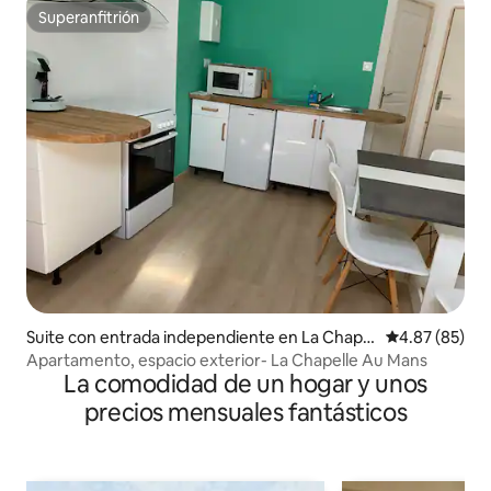
Superanfitrión
Superanfitrión
Suite con entrada independiente en La Chapel
Calificación p
4.87 (85)
le-au-Mans
Apartamento, espacio exterior- La Chapelle Au Mans
La comodidad de un hogar y unos
precios mensuales fantásticos