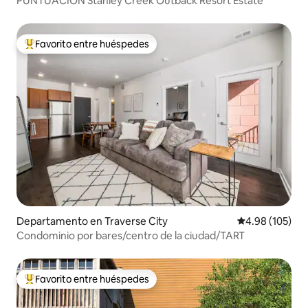
PUNTUACIÓN Stanley Creek Outback Resort Estate
Favorito entre huéspedes
De los mejores en Favorito entre huéspedes
Departamento en Traverse City
Calificación pr
4.98 (105)
Condominio por bares/centro de la ciudad/TART
Favorito entre huéspedes
De los mejores en Favorito entre huéspedes