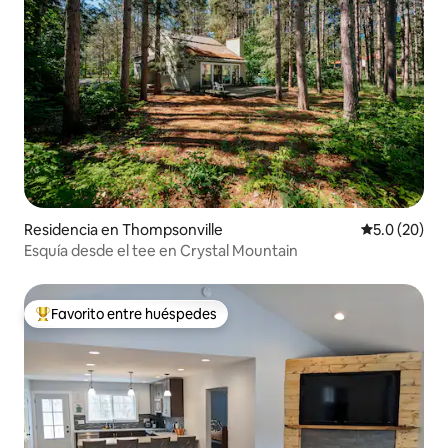
Residencia en Thompsonville
Calificación
5.0 (20)
Esquía desde el tee en Crystal Mountain
Favorito entre huéspedes
De los mejores en Favorito entre huéspedes