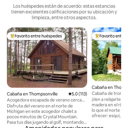
Los huéspedes están de acuerdo: estas estancias
tienen excelentes calificaciones por su ubicación y
limpieza, entre otros aspectos.
Favorito entre huéspedes
Favorito entre
De los mejores en Favorito entre huéspedes
De los mejores en
Cabaña en Thomps
Cabaña de troncos 
Cabaña en Thompsonville
Calificación promedio: 5.0 de 5
5.0 (113)
minutos de Crysta
¡Ven a relajarte a
Acogedora escapada de verano cerca
madera en el río B
de Crystal Mountain
Disfruta del verano en el norte de
lo que el norte de
Míchigan en este acogedor chalet a
ofrecer: esquí, pes
pocos minutos de Crystal Mountain.
deportes de motor
Pasa tus días jugando al golf, montando
ciclismo, observac
en bicicleta, haciendo kayak, explorando