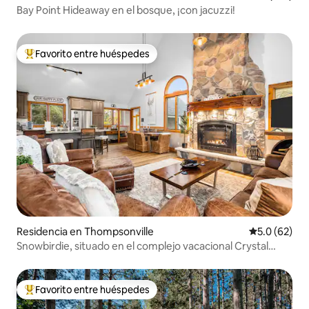
Bay Point Hideaway en el bosque, ¡con jacuzzi!
Favorito entre huéspedes
De los mejores en Favorito entre huéspedes
Residencia en Thompsonville
Calificación
5.0 (62)
Snowbirdie, situado en el complejo vacacional Crystal
Mountain
Favorito entre huéspedes
De los mejores en Favorito entre huéspedes