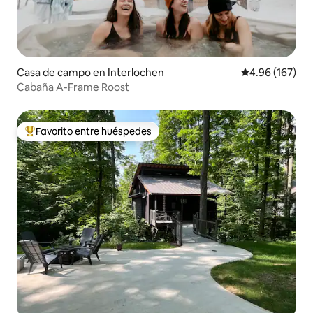
Casa de campo en Interlochen
Calificación pr
4.96 (167)
Cabaña A-Frame Roost
Favorito entre huéspedes
De los mejores en Favorito entre huéspedes