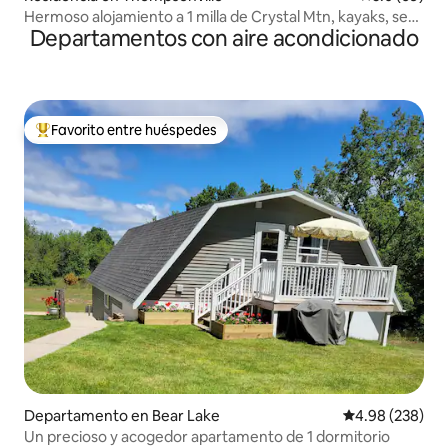
Hermoso alojamiento a 1 milla de Crystal Mtn, kayaks, se
Departamentos con aire acondicionado
admiten mascotas
Favorito entre huéspedes
De los mejores en Favorito entre huéspedes
Departamento en Bear Lake
Calificación pr
4.98 (238)
Un precioso y acogedor apartamento de 1 dormitorio