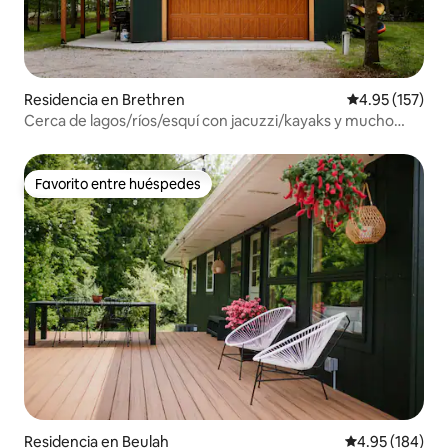
Residencia en Brethren
Calificación p
4.95 (157)
Cerca de lagos/ríos/esquí con jacuzzi/kayaks y mucho
más
Favorito entre huéspedes
Favorito entre huéspedes
Residencia en Beulah
Calificación pr
4.95 (184)