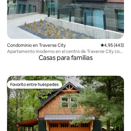
Condominio en Traverse City
Calificación pr
4.95 (443)
Apartamento moderno en el centro de Traverse City con
Casas para familias
estacionamiento gratuito
Favorito entre huéspedes
Favorito entre huéspedes