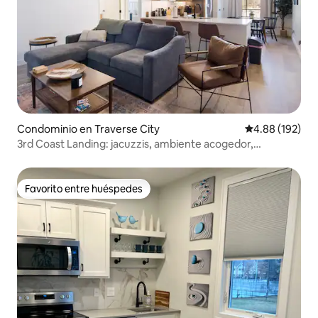
Condominio en Traverse City
Calificación pr
4.88 (192)
3rd Coast Landing: jacuzzis, ambiente acogedor,
¡ubicación!
Favorito entre huéspedes
Favorito entre huéspedes