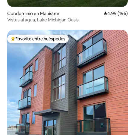
Condominio en Manistee
Calificación pr
4.99 (196)
Vistas al agua, Lake Michigan Oasis
Favorito entre huéspedes
De los mejores en Favorito entre huéspedes