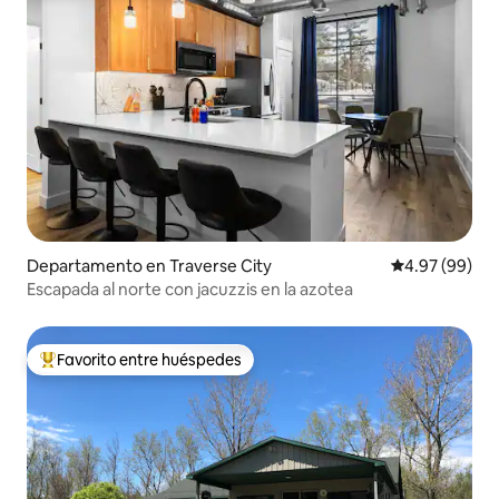
Departamento en Traverse City
Calificación p
4.97 (99)
Escapada al norte con jacuzzis en la azotea
Favorito entre huéspedes
De los mejores en Favorito entre huéspedes