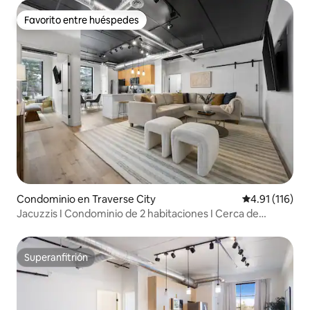
Favorito entre huéspedes
Favorito entre huéspedes
Condominio en Traverse City
Calificación p
4.91 (116)
Jacuzzis I Condominio de 2 habitaciones I Cerca de
Downtown TC y bodegas
Superanfitrión
Superanfitrión