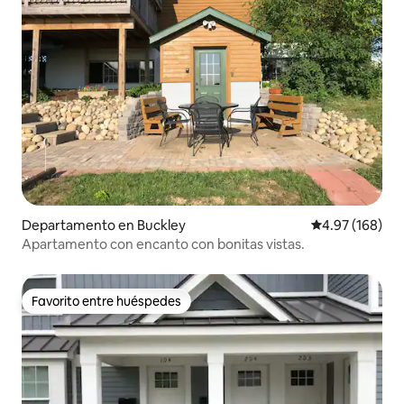
Departamento en Buckley
Calificación pr
4.97 (168)
Apartamento con encanto con bonitas vistas.
Favorito entre huéspedes
Favorito entre huéspedes