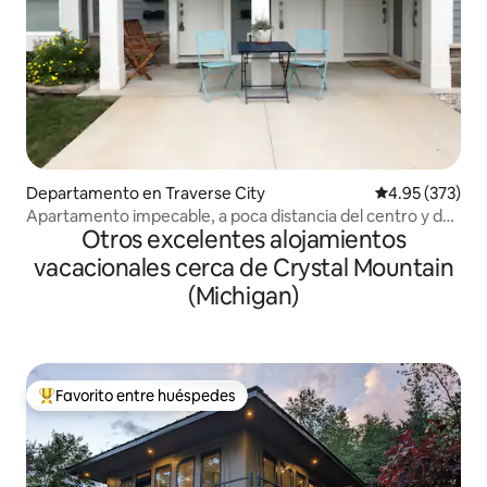
Departamento en Traverse City
Calificación pr
4.95 (373)
Apartamento impecable, a poca distancia del centro y de
Otros excelentes alojamientos
Munson
vacacionales cerca de Crystal Mountain
(Michigan)
Favorito entre huéspedes
De los mejores en Favorito entre huéspedes