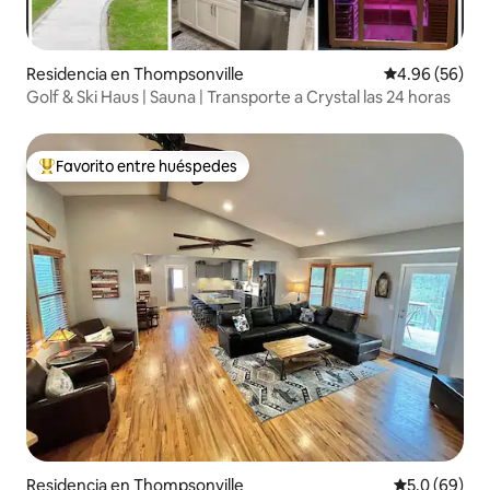
Residencia en Thompsonville
Calificación p
4.96 (56)
Golf & Ski Haus | Sauna | Transporte a Crystal las 24 horas
Favorito entre huéspedes
De los mejores en Favorito entre huéspedes
Residencia en Thompsonville
Calificación
5.0 (69)