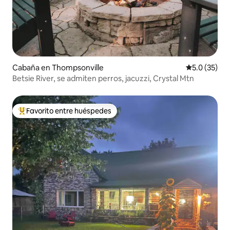
Cabaña en Thompsonville
Calificación
5.0 (35)
Betsie River, se admiten perros, jacuzzi, Crystal Mtn
Favorito entre huéspedes
De los mejores en Favorito entre huéspedes