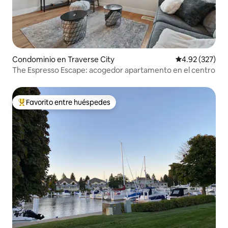
Condominio en Traverse City
Calificación pr
4.92 (327)
The Espresso Escape: acogedor apartamento en el centro
Favorito entre huéspedes
De los mejores en Favorito entre huéspedes