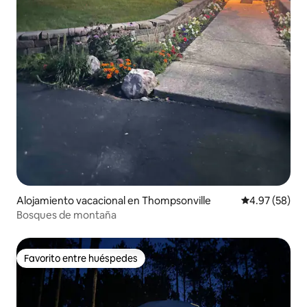
Alojamiento vacacional en Thompsonville
Calificación p
4.97 (58)
Bosques de montaña
Favorito entre huéspedes
Favorito entre huéspedes