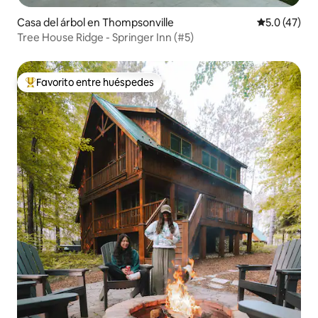
Casa del árbol en Thompsonville
Calificación
5.0 (47)
Tree House Ridge - Springer Inn (#5)
Favorito entre huéspedes
De los mejores en Favorito entre huéspedes