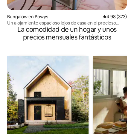
Bungalow en Powys
Calificación pr
4.98 (373)
Un alojamiento espacioso lejos de casa en el precioso
La comodidad de un hogar y unos
centro de Gales
precios mensuales fantásticos