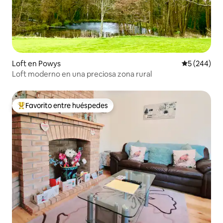
Loft en Powys
Calificación
5 (244)
Loft moderno en una preciosa zona rural
Favorito entre huéspedes
De los mejores en Favorito entre huéspedes