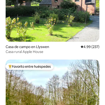
Casa de campo en Llyswen
Calificación pr
4.99 (237)
Casa rural Apple House
Favorito entre huéspedes
De los mejores en Favorito entre huéspedes