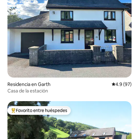
Residencia en Garth
Calificación
4.9 (97)
Casa de la estación
Favorito entre huéspedes
De los mejores en Favorito entre huéspedes