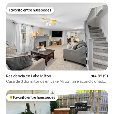
Favorito entre huéspedes
Favorito entre huéspedes
Residencia en Lake Milton
Calificación
4.89 (9)
Casa de 3 dormitorios en Lake Milton: aire acondicionado,
wifi, cerca de la playa y el golf
Favorito entre huéspedes
De los mejores en Favorito entre huéspedes