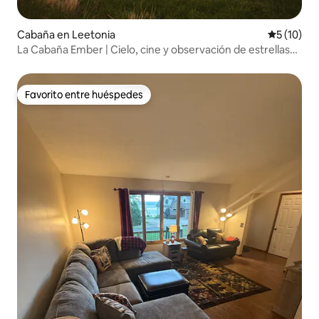
Cabaña en Leetonia
Calificaci
5 (10)
La Cabaña Ember | Cielo, cine y observación de estrellas
en una granja
Favorito entre huéspedes
Favorito entre huéspedes