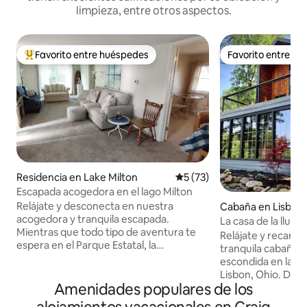
limpieza, entre otros aspectos.
Favorito entre huéspedes
Favorito entre h
De los mejores en Favorito entre huéspedes
Favorito entre h
Residencia en Lake Milton
Calificación promedio: 5 de 
5 (73)
Escapada acogedora en el lago Milton
Relájate y desconecta en nuestra
Cabaña en Lisbon
acogedora y tranquila escapada.
La casa de la lluvia
Mientras que todo tipo de aventura te
Relájate y recarga
espera en el Parque Estatal, la
tranquila cabaña d
comodidad te saluda en el interior.
escondida en las o
Nuestras cubiertas son perfectas para
Lisbon, Ohio. Dis
un desayuno con brisa, contemplar las
Amenidades populares de los
naturales, líneas l
estrellas por la noche o cualquier cosa
relajantes, este re