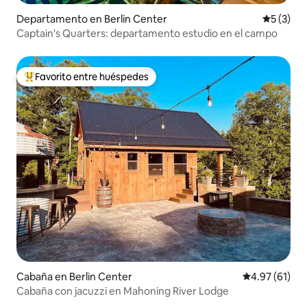
Departamento en Berlin Center
Calificac
5 (3)
Captain's Quarters: departamento estudio en el campo
Favorito entre huéspedes
De los mejores en Favorito entre huéspedes
Cabaña en Berlin Center
Calificación 
4.97 (61)
Cabaña con jacuzzi en Mahoning River Lodge