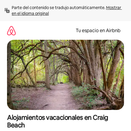
Ir
Parte del contenido se tradujo automáticamente. 
Mostrar 
al
en el idioma original
contenido
Tu espacio en Airbnb
Alojamientos vacacionales en Craig
Beach