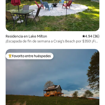
Residencia en Lake Milton
Calificación p
4.94 (36)
¡Escapada de fin de semana a Craig's Beach por $350! ¡Fin
del verano!
Favorito entre huéspedes
De los mejores en Favorito entre huéspedes