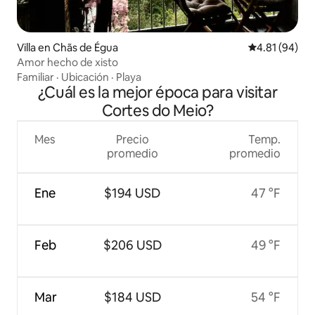
Villa en Chãs de Égua
Calificación 
4.81 (94)
Amor hecho de xisto
Familiar
·
Ubicación
·
Playa
¿Cuál es la mejor época para visitar
Cortes do Meio?
Mes
Precio
Temp.
promedio
promedio
Ene
$194 USD
47 °F
Feb
$206 USD
49 °F
Mar
$184 USD
54 °F