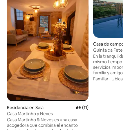
Casa de campo en
do
Quinta da Feteira 
Salud
En la tranquilidad 
mismo tiempo cerc
servicios important
familia y amigos a 
con mucho espacio 
Familiar
·
Ubicació
Equipada con 2 ba
con baño completo,
rodeada de árboles
única, barbacoa. 
bicicleta y motoci
Residencia en Seia
Calificación promedio: 5 de
5 (11)
sin alquitrán. Estarás al pie de un circuito
Casa Martinho y Neves
de salud, el punto 
Casa Martinho & Neves es una casa
kms y kms de senderos. ¡
acogedora que combina el encanto
peludo amigo!