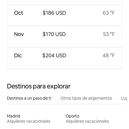
Oct
$186 USD
63 °F
Nov
$170 USD
53 °F
Dic
$204 USD
48 °F
Destinos para explorar
Destinos a un paso de ti
Otros tipos de alojamientos
Lug
Madrid
Oporto
Alquileres vacacionales
Alquileres vacacionales