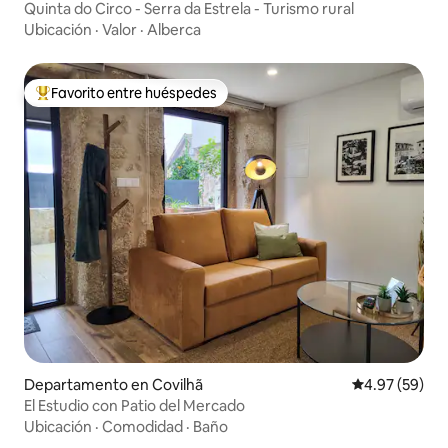
Quinta do Circo - Serra da Estrela - Turismo rural
Ubicación
·
Valor
·
Alberca
Favorito entre huéspedes
De los mejores en Favorito entre huéspedes
Departamento en Covilhã
Calificación p
4.97 (59)
El Estudio con Patio del Mercado
Ubicación
·
Comodidad
·
Baño