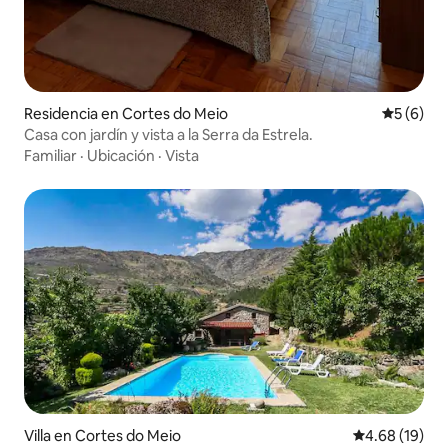
Residencia en Cortes do Meio
Calificac
5 (6)
Casa con jardín y vista a la Serra da Estrela.
Familiar
·
Ubicación
·
Vista
Villa en Cortes do Meio
Calificación 
4.68 (19)