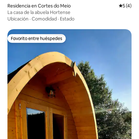
Residencia en Cortes do Meio
Calificac
5 (4)
La casa de la abuela Hortense
Ubicación
·
Comodidad
·
Estado
Favorito entre huéspedes
Favorito entre huéspedes