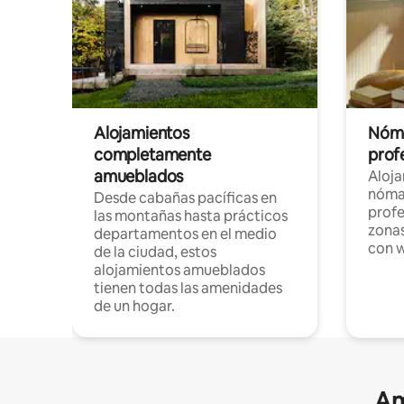
Alojamientos
Nóma
completamente
profe
amueblados
Aloj
nómad
Desde cabañas pacíficas en
profe
las montañas hasta prácticos
zonas
departamentos en el medio
con w
de la ciudad, estos
alojamientos amueblados
tienen todas las amenidades
de un hogar.
Am