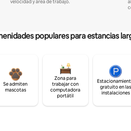
velocidad y área de trabajo.
a
c
enidades populares para estancias lar
Zona para
Estacionamien
Se admiten
trabajar con
gratuito en la
mascotas
computadora
instalaciones
portátil