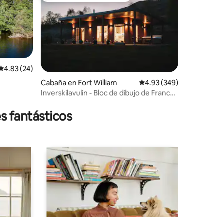
Calificación promedio: 4.83 de 5; 24 evaluaciones
4.83 (24)
Cabaña en Fort William
Calificación promedio: 
4.93 (349)
Inverskilavulin - Bloc de dibujo de Frances
iones
con jacuzzi
s fantásticos