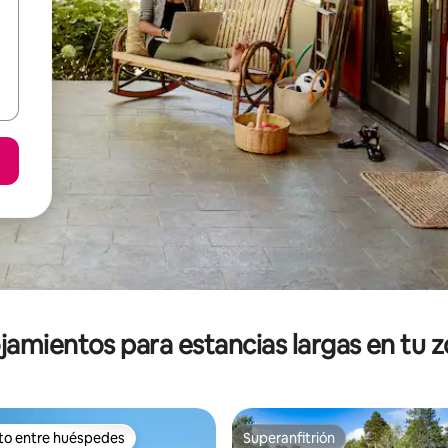
jamientos para estancias largas en tu 
ito entre huéspedes
Superanfitrión
ejores en Favorito entre huéspedes
Superanfitrión