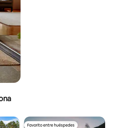
zona
Favorito entre huéspedes
Favorito entre huéspedes