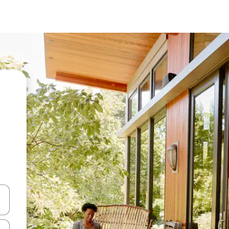
vegar usando las teclas de las flechas hacia arriba y hacia abajo, o b