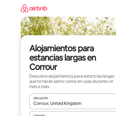
Ir
al
contenido
Alojamientos para
estancias largas en
Corrour
Descubre alojamientos para estancias largas
que te harán sentir como en casa durante un
mes o más.
Ubicación
Cuando los resultados estén disponibles, podrás na
Llegada