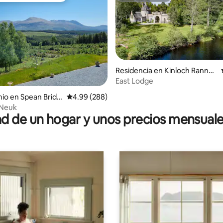
Residencia en Kinloch Rannoc
h
East Lodge
4.97 de 5; 230 evaluaciones
io en Spean Bridg
Calificación promedio: 4.99 de 5; 288 evaluac
4.99 (288)
Neuk
 de un hogar y unos precios mensuale