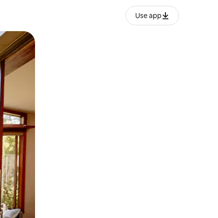
Use app
ien tocando y deslizando la pantalla.