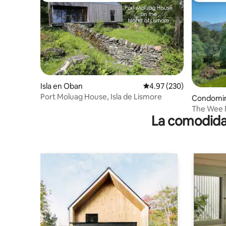
Isla en Oban
Calificación promedio: 
4.97 (230)
Port Moluag House, Isla de Lismore
Condomin
e
The Wee 
La comodidad