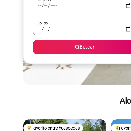
Salida
Buscar
Alo
Favorito entre huéspedes
Favor
De los mejores en Favorito entre huéspedes
De los m