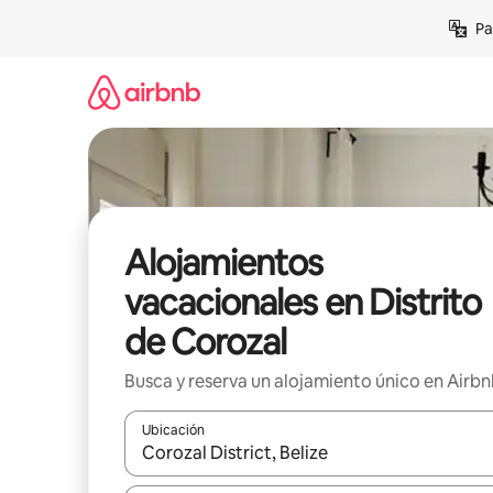
Ir
Pa
al
contenido
Alojamientos
vacacionales en Distrito
de Corozal
Busca y reserva un alojamiento único en Airb
Ubicación
Cuando los resultados estén disponibles, podrás na