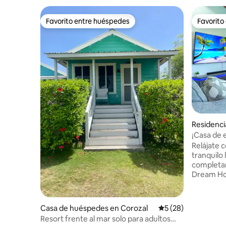
Favorito entre huéspedes
Favorito
Favorito entre huéspedes
Favorito
Residenci
¡Casa de 
Relájate c
tranquilo 
completam
Dream Hou
desear en
mientras
la red y a
Casa de huéspedes en Corozal
Calificación promed
5 (28)
lo tiene t
Resort frente al mar solo para adultos
libre con p