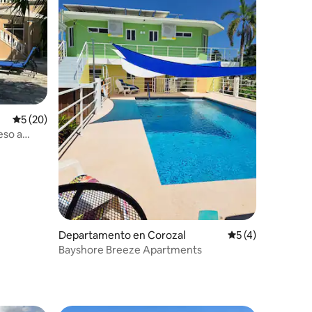
iones
Calificación promedio: 5 de 5; 20 evaluaciones
5 (20)
eso a
Departamento en Corozal
Calificación prom
5 (4)
Bayshore Breeze Apartments