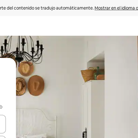
rte del contenido se tradujo automáticamente. 
Mostrar en el idioma o
nb
vegar usando las teclas de las flechas hacia arriba y hacia abajo, o b