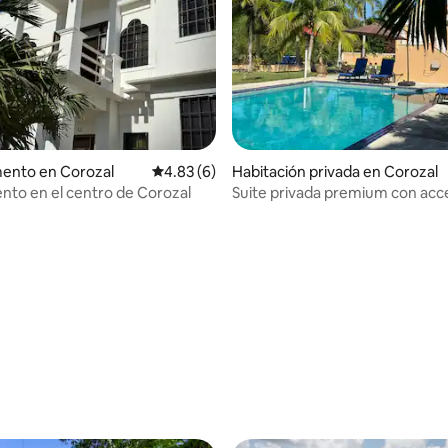
ento en Corozal
Calificación promedio: 4.83 de 5; 6 evaluac
4.83 (6)
Habitación privada en Corozal
to en el centro de Corozal
Suite privada premium con acc
piscina
 4.96 de 5; 52 evaluaciones