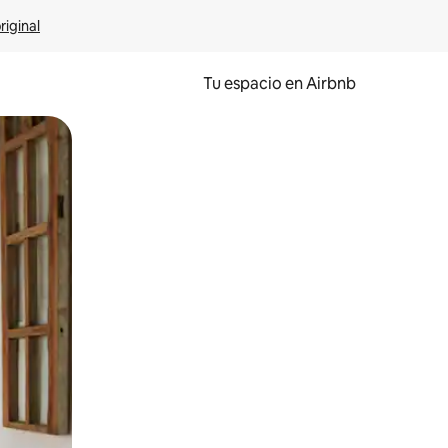
riginal
Tu espacio en Airbnb
ien tocando y deslizando la pantalla.