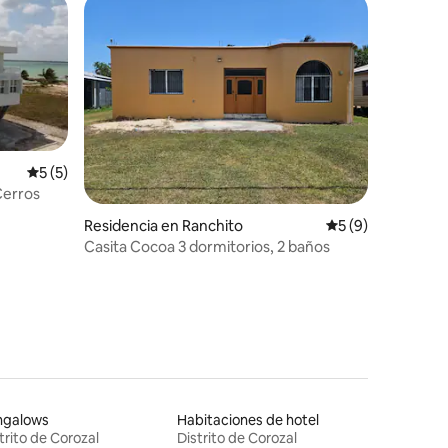
Calificación promedio: 5 de 5; 5 evaluaciones
5 (5)
Cerros
iones
Residencia en Ranchito
Calificación prom
5 (9)
Casita Cocoa 3 dormitorios, 2 baños
ngalows
Habitaciones de hotel
trito de Corozal
Distrito de Corozal