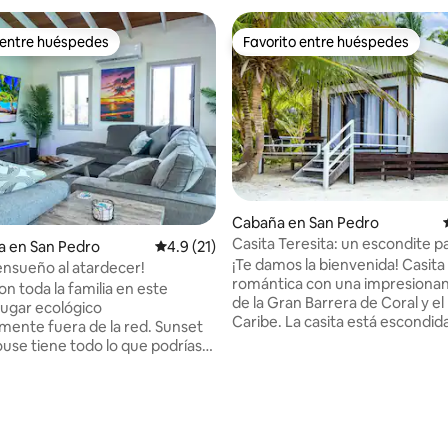
 entre huéspedes
Favorito entre huéspedes
 entre huéspedes
Favorito entre huéspedes
Cabaña en San Pedro
Casita Teresita: un escondite p
a en San Pedro
Calificación promedio: 4.9 de 5; 21 evaluac
4.9 (21)
parejas, frente a la playa
¡Te damos la bienvenida! Casita
ensueño al atardecer!
romántica con una impresionan
on toda la familia en este
de la Gran Barrera de Coral y el
lugar ecológico
Caribe. La casita está escondid
ente fuera de la red. Sunset
palmeras de coco en la playa d
se tiene todo lo que podrías
Ambergris Caye. Una vez fue un
 una casa de vacaciones, todo
cocotero y está a 30 minutos en
 está completamente fuera de
de golf de la ciudad. La famosa 
 4 minutos de la playa. Esta casa
io: 5 de 5; 28 evaluaciones
secreta es nuestro patio traser
odo, una enorme terraza al aire
minutos en carrito de golf). Somos Gold
iscina, cocina al aire libre y