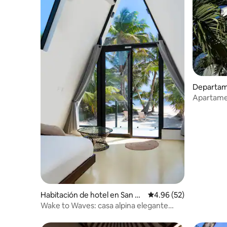
Departam
Apartamen
Habitación de hotel en San Pe
Calificación promedio:
4.96 (52)
dro
Wake to Waves: casa alpina elegante
frente al mar solo para adultos