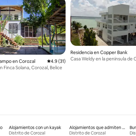
Residencia en Copper Bank
Casa Weldy en la península de 
dio: 5 de 5; 3 evaluaciones
campo en Corozal
Calificación promedio: 4.9 de 5; 31 evaluac
4.9 (31)
en Finca Solana, Corozal, Belice
jo
Alojamientos con un kayak
Alojamientos que admiten mascotas
Bu
Distrito de Corozal
Distrito de Corozal
Dis