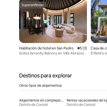
Superanfitrión
Superanfitrión
Habitación de hotel en San Pedro
Calificación prome
5 (3)
Casa de 
Suites Serenity Balcony en Villa Abrazos
El Retiro 
Destinos para explorar
Otros tipos de alojamientos
Alojamientos en complejos turísticos
Rentas vacacionales de lu
Distrito de Corozal
Distrito de Corozal