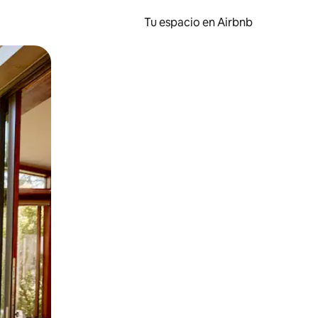
Tu espacio en Airbnb
ien tocando y deslizando la pantalla.