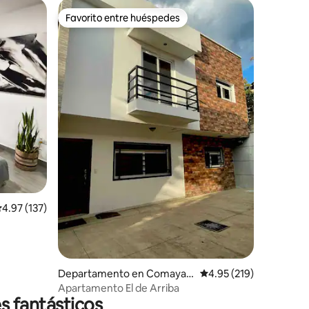
Favorito entre huéspedes
Favorito entre huéspedes
iones
alificación promedio: 4.97 de 5; 137 evaluaciones
4.97 (137)
Departamento en Comayag
Calificación promedio: 
4.95 (219)
ua
Apartamento El de Arriba
s fantásticos