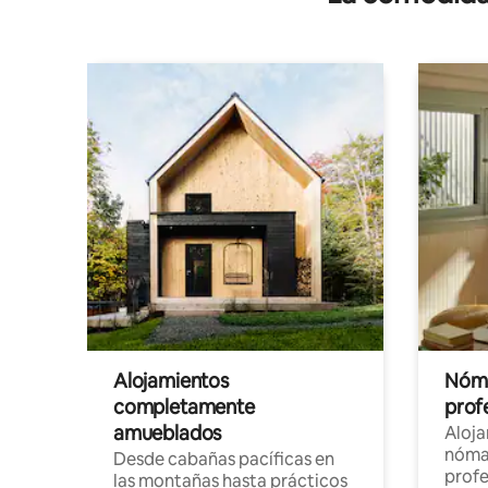
Alojamientos
Nóma
completamente
profe
amueblados
Aloj
nómad
Desde cabañas pacíficas en
profe
las montañas hasta prácticos