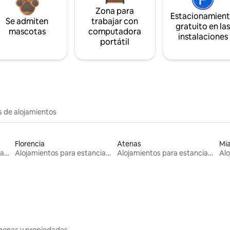
Zona para
Estacionamien
Se admiten
trabajar con
gratuito en la
mascotas
computadora
instalaciones
portátil
s de alojamientos
Florencia
Atenas
Mi
Alojamientos para estancias largas
Alojamientos para estancias largas
Alojamientos para estancias largas
zonas y propiedades.