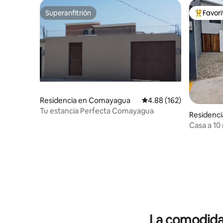
Superanfitrión
Favor
Superanfitrión
De los m
Residencia en Comayagua
Calificación promedio: 
4.88 (162)
Tu estancia Perfecta Comayagua
Residenc
Casa a 10
Viaje-Tur
La comodidad