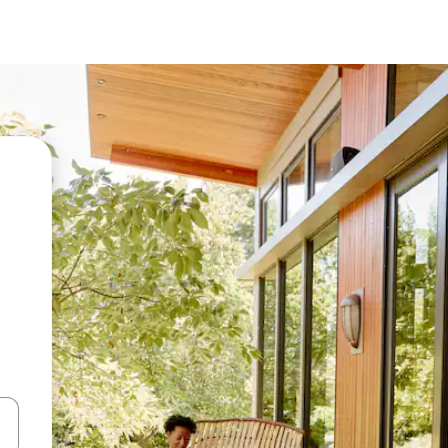
vegar usando las teclas de las flechas hacia arriba y hacia abajo, o b