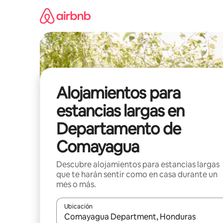
Ir
al
contenido
Alojamientos para
estancias largas en
Departamento de
Comayagua
Descubre alojamientos para estancias largas
que te harán sentir como en casa durante un
mes o más.
Ubicación
Cuando los resultados estén disponibles, podrás na