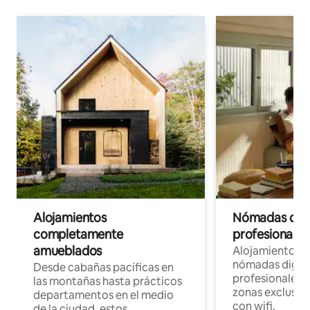
Alojamientos
Nómadas digit
completamente
profesionales 
amueblados
Alojamientos 
nómadas digita
Desde cabañas pacíficas en
profesionales d
las montañas hasta prácticos
zonas exclusiva
departamentos en el medio
con wifi.
de la ciudad, estos