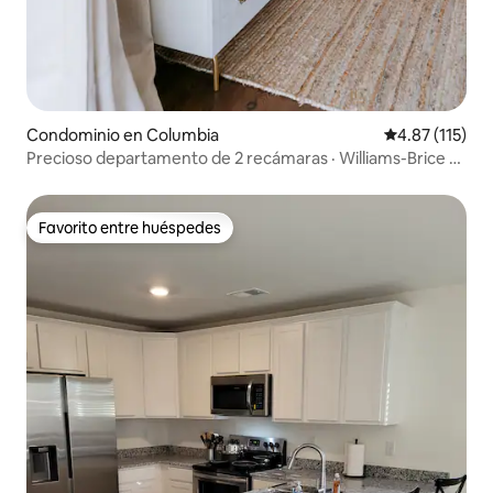
Condominio en Columbia
Calificación p
4.87 (115)
Precioso departamento de 2 recámaras · Williams-Brice y
Fort Jackson
Favorito entre huéspedes
Favorito entre huéspedes