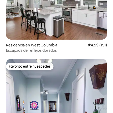
Residencia en West Columbia
Calificación p
4.99 (151)
Escapada de reflejos dorados
Favorito entre huéspedes
Favorito entre huéspedes