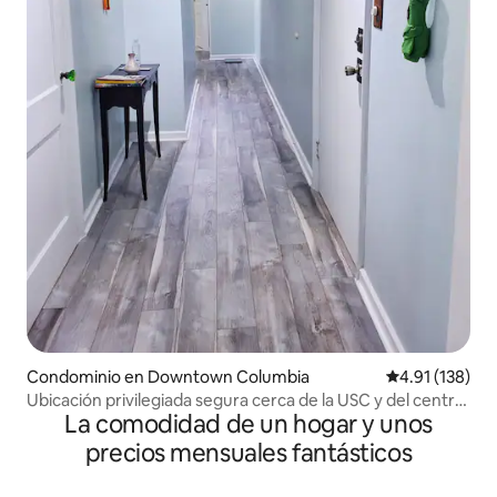
Condominio en Downtown Columbia
Calificación p
4.91 (138)
Ubicación privilegiada segura cerca de la USC y del centro
La comodidad de un hogar y unos
de la ciudad.
precios mensuales fantásticos