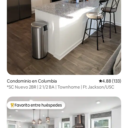
Condominio en Columbia
Calificación p
4.88 (133)
*SC Nuevo 2BR | 2 1/2 BA | Townhome | Ft Jackson/USC
Favorito entre huéspedes
De los mejores en Favorito entre huéspedes