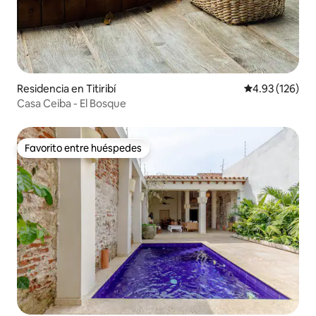
Residencia en Titiribí
Calificación p
4.93 (126)
Casa Ceiba - El Bosque
Favorito entre huéspedes
Favorito entre huéspedes