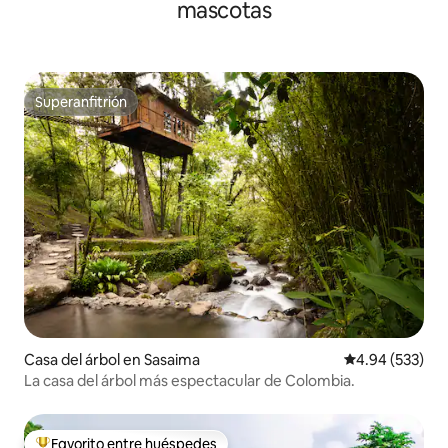
mascotas
Superanfitrión
Superanfitrión
Casa del árbol en Sasaima
Calificación pr
4.94 (533)
La casa del árbol más espectacular de Colombia.
Favorito entre huéspedes