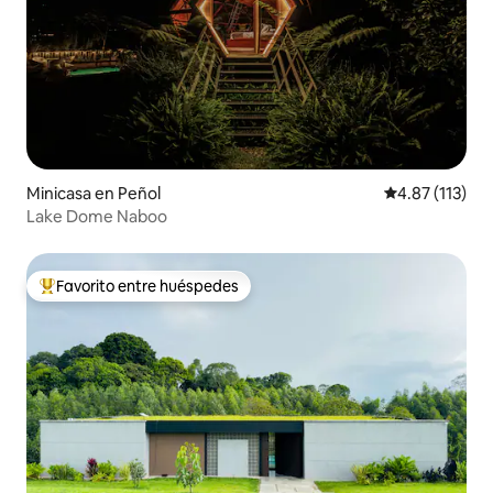
Minicasa en Peñol
Calificación p
4.87 (113)
Lake Dome Naboo
Favorito entre huéspedes
De los mejores en Favorito entre huéspedes