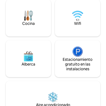
queen, baños privados, balcones y un
entretenimiento 
sofá en la sala de estar para alojar a un
excursiones. ¡Tu e
total de 6 personas. La cocina de alta
espera! Reserva ah
calidad es el sueño de un chef,
recuerdos en Cas
complementada con una mesa de
comedor para 6 personas y un balcón
Cocina
Wifi
con vistas al lago.
Estacionamiento
Alberca
gratuito en las
instalaciones
Aire acondicionado