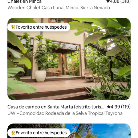
Chalet en Minca
Calificación pr
4.88 (318)
Wooden Chalet Casa Luna, Minca, Sierra Nevada
Favorito entre huéspedes
De los mejores en Favorito entre huéspedes
Casa de campo en Santa Marta (distrito turísti
Calificación p
4.99 (119)
co, cultural e histórico)
UWI~Comodidad Rodeada de la Selva Tropical Tayrona
Favorito entre huéspedes
De los mejores en Favorito entre huéspedes