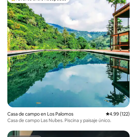
De los mejores en Favorito entre huéspedes
Casa de campo en Los Palomos
Calificación p
4.99 (122)
Casa de campo Las Nubes. Piscina y paisaje único.