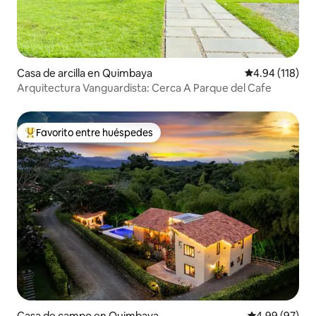
Casa de arcilla en Quimbaya
Calificación p
4.94 (118)
Arquitectura Vanguardista: Cerca A Parque del Cafe
Favorito entre huéspedes
De los mejores en Favorito entre huéspedes
Casa de campo en Quimbaya
Calificación p
4.99 (97)