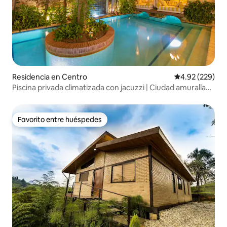
Residencia en Centro
Calificación pr
4.92 (229)
Piscina privada climatizada con jacuzzi | Ciudad amurallada
colonial
Favorito entre huéspedes
Favorito entre huéspedes