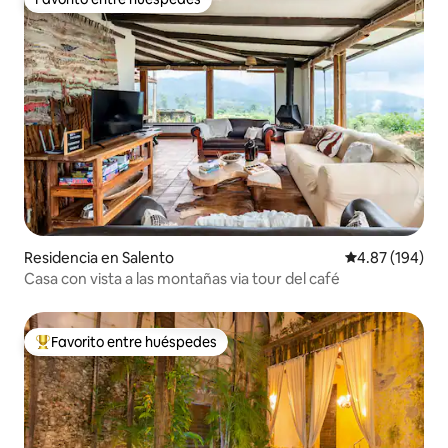
Favorito entre huéspedes
Residencia en Salento
Calificación pr
4.87 (194)
Casa con vista a las montañas via tour del café
Favorito entre huéspedes
De los mejores en Favorito entre huéspedes