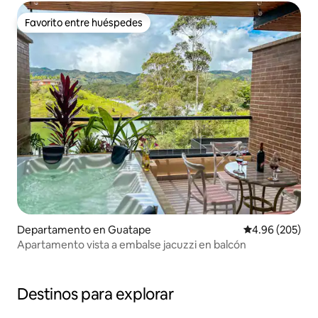
Favorito entre huéspedes
Favorito entre huéspedes
Departamento en Guatape
Calificación pr
4.96 (205)
Apartamento vista a embalse jacuzzi en balcón
Destinos para explorar