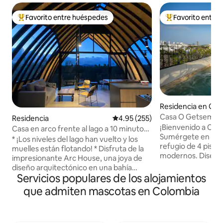
Favorito entre huéspedes
Favorito entre
De los mejores en Favorito entre huéspedes
De los mejores en
Residencia en Ge
Casa O Getsemani
Residencia
Calificación promedio: 4.95 de 5
4.95 (255)
¡Bienvenido a Cas
Casa en arco frente al lago a 10 minutos
Sumérgete en el l
de Guatapé, con acceso al lago
* ¡Los niveles del lago han vuelto y los
refugio de 4 pisos
muelles están flotando! * Disfruta de la
modernos. Diseñad
impresionante Arc House, una joya de
arquitecto Vladimi
diseño arquitectónico en una bahía
casa tiene capaci
Servicios populares de los alojamientos
privada, a solo 10 minutos de Guatape.
con la máxima com
Las paredes de cristal, los techos de 6
que admiten mascotas en Colombia
transporte gratuit
metros y las vistas panorámicas a la
aeropuerto, un de
naturaleza la hacen verdaderamente
amables amas de l
única. La casa cuenta con 2 dormitorios
estancia con cater