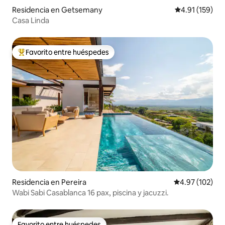
Residencia en Getsemany
Calificación p
4.91 (159)
Casa Linda
Favorito entre huéspedes
De los mejores en Favorito entre huéspedes
Residencia en Pereira
Calificación p
4.97 (102)
Wabi Sabi Casablanca 16 pax, piscina y jacuzzi.
Favorito entre huéspedes