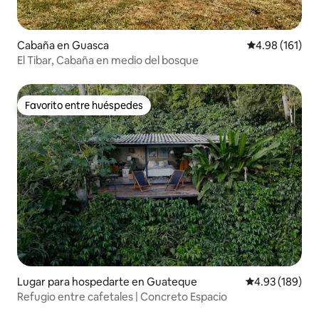
Cabaña en Guasca
Calificación p
4.98 (161)
El Tibar, Cabaña en medio del bosque
Favorito entre huéspedes
Favorito entre huéspedes
Lugar para hospedarte en Guateque
Calificación pr
4.93 (189)
Refugio entre cafetales | Concreto Espacio