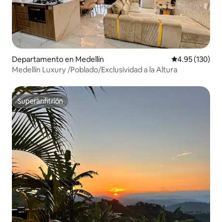
Departamento en Medellín
Calificación p
4.95 (130)
Medellín Luxury /Poblado/Exclusividad a la Altura
Superanfitrión
Superanfitrión