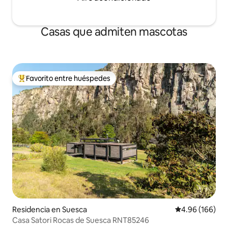
Casas que admiten mascotas
Favorito entre huéspedes
De los mejores en Favorito entre huéspedes
Residencia en Suesca
Calificación pr
4.96 (166)
Casa Satori Rocas de Suesca RNT85246