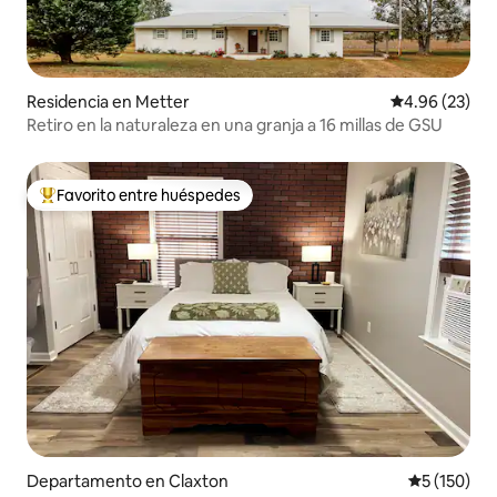
Residencia en Metter
Calificación p
4.96 (23)
Retiro en la naturaleza en una granja a 16 millas de GSU
Favorito entre huéspedes
De los mejores en Favorito entre huéspedes
Departamento en Claxton
Calificació
5 (150)