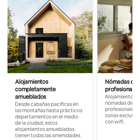
Alojamientos
Nómadas digit
completamente
profesionales 
amueblados
Alojamientos 
nómadas digita
Desde cabañas pacíficas en
profesionales d
las montañas hasta prácticos
zonas exclusiva
departamentos en el medio
con wifi.
de la ciudad, estos
alojamientos amueblados
tienen todas las amenidades