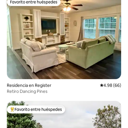
Favorito entre huéspedes
Favorito entre huéspedes
Residencia en Register
Calificación p
4.98 (66)
Retiro Dancing Pines
Favorito entre huéspedes
De los mejores en Favorito entre huéspedes